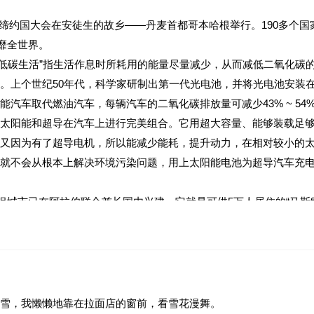
15次缔约国大会在安徒生的故乡——丹麦首都哥本哈根举行。190多
靡全世界。
排放，“低碳生活”指生活作息时所耗用的能量尽量减少，从而减低二氧化碳
。上个世纪50年代，科学家研制出第一代光电池，并将光电池安装
汽车取代燃油汽车，每辆汽车的二氧化碳排放量可减少43% ~ 54
太阳能和超导在汽车上进行完美组合。它用超大容量、能够装载足
又因为有了超导电机，所以能减少能耗，提升动力，在相对较小的
就不会从根本上解决环境污染问题，用上太阳能电池为超导汽车充
环保城市已在阿拉伯联合酋长国内兴建，它就是可供5万人居住的“马斯
面20英尺以上的支柱上，目的是增加空气循环，减少沙漠表土的热量
是一种可供4人乘坐的类似太空舱的无人驾驶电力车，这种车全部通过
用。
万居民每天需要8千立方米的水。如果没有先进的水处理系统、污水再
雪，我懒懒地靠在拉面店的窗前，看雪花漫舞。