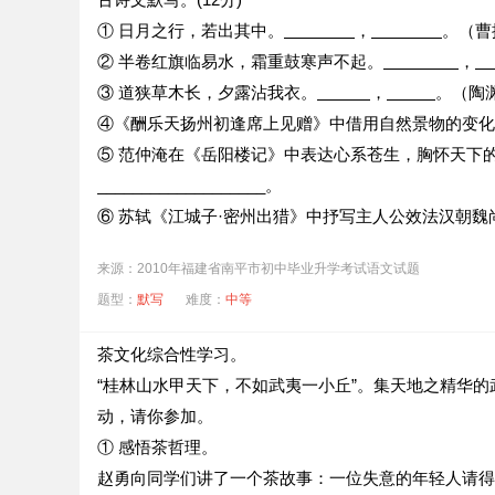
① 日月之行，若出其中。
，
。（曹
② 半卷红旗临易水，霜重鼓寒声不起。
，
③ 道狭草木长，夕露沾我衣。
，
。（陶
④《酬乐天扬州初逢席上见赠》中借用自然景物的变化暗示社会的发展
⑤ 范仲淹在《岳阳楼记》中表达心系苍生，胸怀天下的句子是：
___________________。
⑥ 苏轼《江城子·密州出猎》中抒写主人公效法汉朝魏尚戍边抗敌的愿
来源：2010年福建省南平市初中毕业升学考试语文试题
题型：
默写
难度：
中等
茶文化综合性学习。
“桂林山水甲天下，不如武夷一小丘”。集天地之精华
动，请你参加。
① 感悟茶哲理。
赵勇向同学们讲了一个茶故事：一位失意的年轻人请得