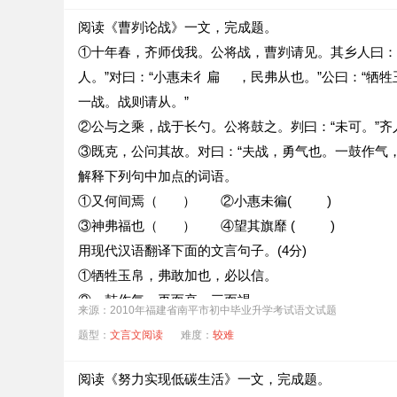
阅读《曹刿论战》一文，完成题。
①十年春，齐师伐我。公将战，曹刿请见。其乡人曰：“
人。”对曰：“小惠未彳扁 ，民弗从也。”公曰：“牺
一战。战则请从。”
②公与之乘，战于长勺。公将鼓之。刿曰：“未可。”齐
③既克，公问其故。对曰：“夫战，勇气也。一鼓作气
解释下列句中加点的词语。
①又何间焉（ ） ②小惠未徧( )
③神弗福也（ ） ④望其旗靡 ( )
用现代汉语翻译下面的文言句子。(4分)
①牺牲玉帛，弗敢加也，必以信。
②一鼓作气，再而衰，三而竭。
来源：2010年福建省南平市初中毕业升学考试语文试题
第③段通过“既克，公问其故”来印证文章第①段中的“____
题型：
文言文阅读
难度：
较难
联系全文内容，概述鲁国取胜的原因。
阅读《努力实现低碳生活》一文，完成题。