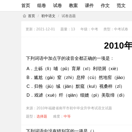
首页
组卷
试卷
教案
课件
作文
范文
首页
/
初中语文
/
试卷选题
更新：2021-12-01
题量：13
年级：中考
类型：中考试卷
201
下列词语中加点字的读音全都正确的一项是：
A．土砾（lì）哺（pǔ）育犀（xī）利琐屑（xiè）
B．尴尬（ɡài）窒（zhì）息猝（cù）然地窖（jiào）
C．归咎（jiù）缄（jiān）默窥（kuī）视桑梓（zǐ）
D．戏谑（xuè）纤（qiān）细媲（pì）美取缔（dì）
来源：2010年福建省南平市初中毕业升学考试语文试题
题型：
选择题
难度：
中等
下列词语中没有错别字的一项是（
）