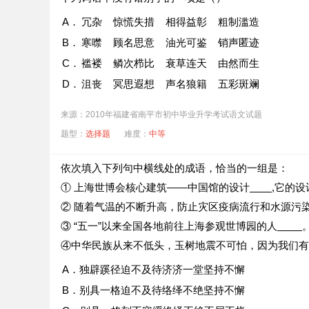
A．
冗杂 惊慌失措 相得益彰 粗制滥造
B．
寒噤 顾名思意 油光可鉴 销声匿迹
C．
褴褛 鳞次栉比 衰草连天 由然而生
D．
沮丧 冥思遐想 声名狼籍 五彩斑斓
来源：2010年福建省南平市初中毕业升学考试语文试题
题型：
选择题
难度：
中等
依次填入下列句中横线处的成语，恰当的一组是：
① 上海世博会核心建筑——中国馆的设计
,它的
② 随着气温的不断升高，防止灾区疫病流行和水源污
③ “五一”以来全国各地前往上海参观世博园的人
④中华民族从来不低头，玉树地震不可怕，因为我们有
A．独辟蹊径迫不及待济济一堂坚持不懈
B．别具一格迫不及待络绎不绝坚持不懈