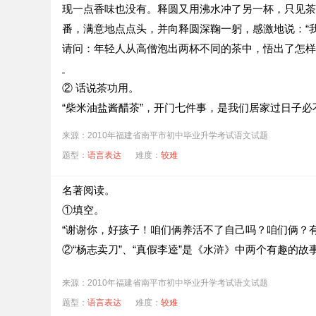
现一点香味也没有。释圆又用沸水冲了另一杯，只见茶
番，满意地点点头，并向释圆深鞠一躬，感激地说：“
请问：年轻人从高僧泡出两杯不同的茶中，悟出了怎样
② 话说茶功用。
“柴米油盐酱醋茶”，开门七件事，是我们居家过日子
来源：2010年福建省南平市初中毕业升学考试语文试题
③解读茶对联。
题型：
语言表达
难度：
较难
茶联是中华茶文化的一部分。有些茶联意味深长，值得
茶？请你选择其中一个问题回答。
名著阅读。
①填空。
“谢谢你，好孩子！咱们俩养活不了自己吗？咱们俩？
②“杨志卖刀”、“真假李逵”是《水浒》中两个有趣的
来源：2010年福建省南平市初中毕业升学考试语文试题
题型：
语言表达
难度：
较难