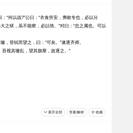
：“何以战?”公曰：“衣食所安，弗敢专也，必以分
小大之狱，虽不能察，必以情。”对曰：“忠之属也。可以
其辙，登轼而望之，曰：“可矣。”遂逐齐师。
。吾视其辙乱，望其旗靡，故逐之。”
展开全部
答案/解析
收藏