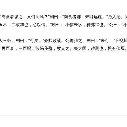
肉食者谋之，又何间焉？”刿曰：“肉食者鄙，未能远谋。”乃入见。问
牲玉帛，弗敢加也，必以信。”对曰：“小信未孚，神弗福也。”公曰：“
人三鼓。刿曰：“可矣。”齐师败绩。公将驰之。刿曰：“未可。”下视
，再而衰，三而竭。彼竭我盈，故克之。夫大国，难测也，惧有伏焉
_________”。（用原文语句回答）(2分)