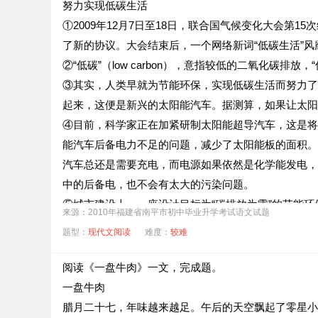
努力实现低碳生活
①2009年12月7日至18日，联合国气候变化大会第
了新的协议。大会结束后，一个网络新词“低碳生活”风
②“低碳”（low carbon），意指较低的二氧化碳
③其实，人类早就为节能环保，实现低碳生活而努力了
起来，这便是新兴的太阳能汽车。据测算，如果让太阳能
④目前，科学家正在加紧研制太阳能超导汽车，这是将
能汽车后备电力不足的问题，减少了太阳能板的面积。
汽车总还是需要充电，而电源如果依然是化学能发电，
中的后备电，也不会有太大的污染问题。
⑤城市建设上，一座设计目标为“碳排放为零”的节能
来源：2010年福建省南平市初中毕业升学考试语文试题
相分离，将被誉为“三级分层性”的城市。
题型：
现代文阅读
难度：
较难
⑥建成后的“马斯特尔市”，交通活动区域全建在离地
的太空时代新颖运输工具——“个人快速运输舱”。它
阅读《一盘牛肉》一文，完成题。
电力车外，其他会排放废气的交通运输工具一律不许使
一盘牛肉
⑦城市用水的主要来源是露天和太阳能海水淡化厂，5
腊月二十七，年味越来越足。午后的天空飘起了零星小