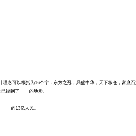
设计理念可以概括为16个字：东方之冠，鼎盛中华，天下粮仓，富庶百
染已经到了
的地步。
。
的13亿人民。