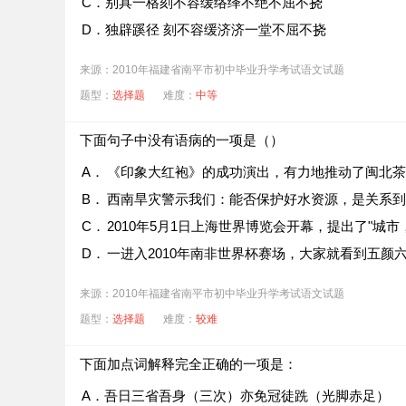
C．别具一格刻不容缓络绎不绝不屈不挠
D．独辟蹊径 刻不容缓济济一堂不屈不挠
来源：2010年福建省南平市初中毕业升学考试语文试题
题型：
选择题
难度：
中等
下面句子中没有语病的一项是（
）
A．
《印象大红袍》的成功演出，有力地推动了闽北茶
B．
西南旱灾警示我们：能否保护好水资源，是关系到
C．
2010年5月1日上海世界博览会开幕，提出了"城市
D．
一进入2010年南非世界杯赛场，大家就看到五颜
来源：2010年福建省南平市初中毕业升学考试语文试题
题型：
选择题
难度：
较难
下面加点词解释完全正确的一项是：
A．吾日三省吾身（三次）亦免冠徒跣（光脚赤足）