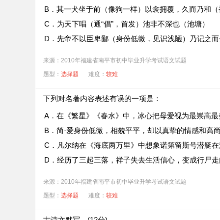
B．其一犬坐于前（像狗一样）以衾拥覆，久而乃和（
C．为天下唱（通“倡”，首发）池非不深也（池塘）
D．先帝不以臣卑鄙（身份低微，见识浅陋）乃记之而
来源：2010年福建省南平市初中毕业升学考试语文试题
题型：
选择题
难度：
较难
下列对名著内容表述有误的一项是：
A．在《繁星》《春水》中，冰心把母爱视为最崇高最
B．简·爱身份低微，相貌平平，却以真挚的情感和高
C．凡尔纳在《海底两万里》中想象诺第留斯号潜艇
D．经历了三起三落，祥子失去生活信心，变成行尸走
来源：2010年福建省南平市初中毕业升学考试语文试题
题型：
选择题
难度：
较难
古诗文默写。(12分)