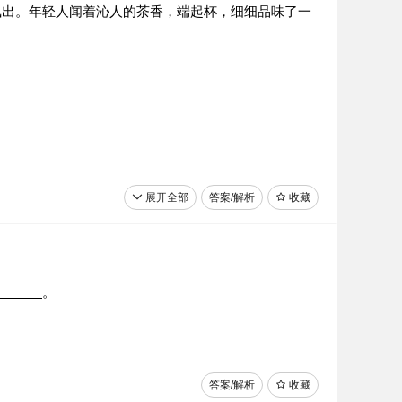
飘出。年轻人闻着沁人的茶香，端起杯，细细品味了一
展开全部
答案/解析
收藏
水浒》为什么想喝大碗酒？读《红楼梦》为什么思品小盏
。
答案/解析
收藏