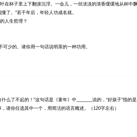
叶在杯子里上下翻滚沉浮。一会儿，一丝淡淡的清香缓缓地从杯中
我懂了。”若干年后，年轻人功成名就。
的人生哲理？
必不可少的。请你用一句话说明茶的一种功用。
一读，如“看《水浒》想喝大碗酒，读《红楼》思品小盏茶”。看《
有什么了不起的！”这句话是《童年》中
说的，“好孩子”指的是
故事，请你任选其中一个，用简洁的语言概述。（120字左右）