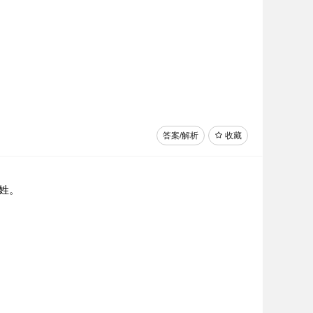
答案/解析
收藏
姓。