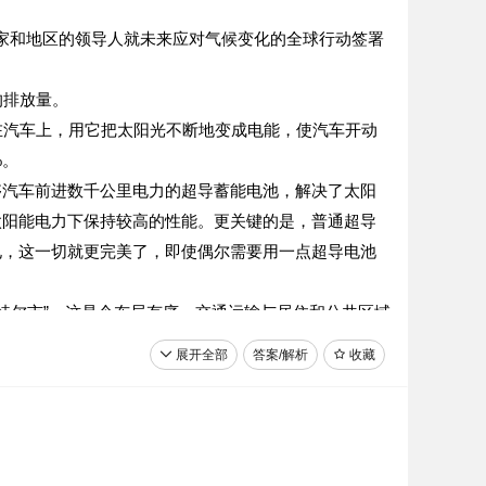
个国家和地区的领导人就未来应对气候变化的全球行动签署
的排放量。
在汽车上，用它把太阳光不断地变成电能，使汽车开动
%。
够汽车前进数千公里电力的超导蓄能电池，解决了太阳
太阳能电力下保持较高的性能。更关键的是，普通超导
电，这一切就更完美了，即使偶尔需要用一点超导电池
特尔市”。这是个布局有序，交通运输与居住和公共区域
展开全部
答案/解析
收藏
转换。其次是它交通运输工具很奇特：城市中有数以千计
触摸屏和底部传感器来引导。此外，除了私人自行车和
循环系统和露水收集系统，每天就需要20万立方米的