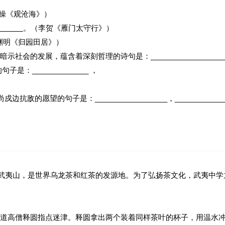
操《观沧海》）
。（李贺《雁门太守行》）
渊明《归园田居》）
，蕴含着深刻哲理的诗句是：_________________________，
______________ ，
望的句子是：__________________，______________
的武夷山，是世界乌龙茶和红茶的发源地。为了弘扬茶文化，武夷中学九
道高僧释圆指点迷津。释圆拿出两个装着同样茶叶的杯子，用温水