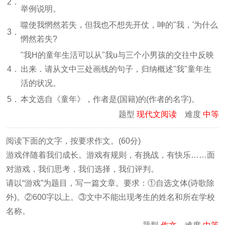
2．
举例说明。
噬使我惘然若失，但我也不想先开仗，呻的"我，'为什么
3．
惘然若失?
"我H的童年生活可以从"我u与三个小男孩的交往中反映
4．
出来．请从文中三处画线的句子，归纳概述"我"童年生
活的状况。
5．
本文选自《童年》，作者是
(国籍)的
(作者的名字)。
题型
现代文阅读
难度
中等
阅读下面的文字，按要求作文。(60分)
游戏伴随着我们成长。游戏有规则，有挑战，有快乐……面
对游戏，我们思考，我们选择，我们评判。
请以“游戏”为题目，写一篇文章。要求：①自选文体(诗歌除
外)。②600字以上。③文中不能出现考生的姓名和所在学校
名称。