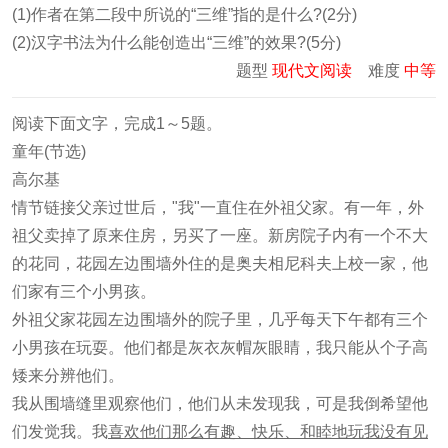
(1)作者在第二段中所说的“三维”指的是什么?(2分)
(2)汉字书法为什么能创造出“三维”的效果?(5分)
题型
现代文阅读
难度
中等
阅读下面文字，完成
1～5
题。
童年(节选)
高尔基
情节链接父亲过世后，"我"一直住在外祖父家。有一年，外
祖父卖掉了原来住房，另买了一座。新房院子内有一个不大
的花同，花园左边围墙外住的是奥夫相尼科夫上校一家，他
们家有三个小男孩。
外祖父家花园左边围墙外的院子里，几乎每天下午都有三个
小男孩在玩耍。他们都是灰衣灰帽灰眼睛，我只能从个子高
矮来分辨他们。
我从围墙缝里观察他们，他们从未发现我，可是我倒希望他
们发觉我。我
喜欢他们那么
有趣、快乐、和睦地玩我没有见