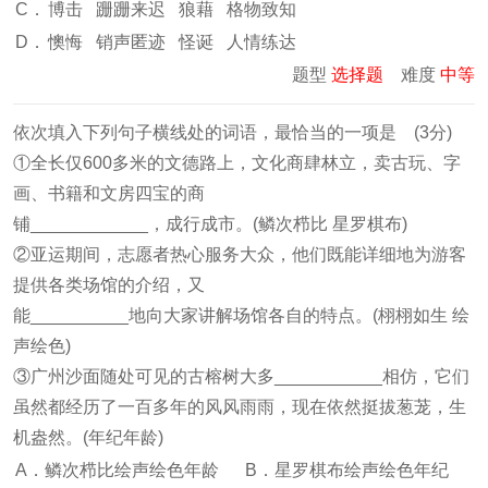
C．
博击 跚跚来迟 狼藉 格物致知
D．
懊悔 销声匿迹 怪诞 人情练达
题型
选择题
难度
中等
依次填入下列句子横线处的词语，最恰当的一项是 (3分)
①全长仅600多米的文德路上，文化商肆林立，卖古玩、字
画、书籍和文房四宝的商
铺____________，成行成市。(鳞次栉比 星罗棋布)
②亚运期间，志愿者热心服务大众，他们既能详细地为游客
提供各类场馆的介绍，又
能__________地向大家讲解场馆各自的特点。(栩栩如生 绘
声绘色)
③广州沙面随处可见的古榕树大多___________相仿，它们
虽然都经历了一百多年的风风雨雨，现在依然挺拔葱茏，生
机盎然。(年纪年龄)
A．鳞次栉比绘声绘色年龄
B．星罗棋布绘声绘色年纪