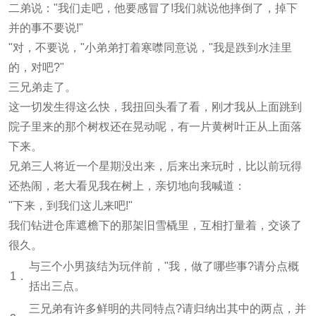
二弟说："我们走吧，他要感冒了!我们就说他摔倒了，掉下
并的事不要说!"
"对，不要说，"小弟弟打着寒噤同意说，"我是跌到水洼里
的，对吧?"
三兄弟走了。
这一切发生得这么快，我扭回头看了看，刚才我从上面跳到
院子里来的那个树杈还在晃动呢，有一片黄树叶正从上面落
下来。
兄弟三人将近一个星期没出来，后来出来玩时，比以前玩得
还热闹，老大看见我在树上，亲切地向我喊道：
"下来，到我们这儿来吧!"
我们钻进仓库遮檐下的那架旧雪橇里，互相打量着，交谈了
很久。
与三个小男孩结为玩伴前，"我，做了哪些事?请分点概
1．
括出三点。
三兄弟有许多鲜明的共同特点?请归纳出其中的两点，并