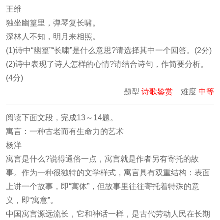
王维
独坐幽篁里，弹琴复长啸。
深林人不知，明月来相照。
(1)诗中“幽篁”“长啸”是什么意思?请选择其中一个回答。(2分)
(2)诗中表现了诗人怎样的心情?请结合诗句，作简要分析。
(4分)
题型
诗歌鉴赏
难度
中等
阅读下面文段，完成13～14题。
寓言：一种古老而有生命力的艺术
杨洋
寓言是什么?说得通俗一点，寓言就是作者另有寄托的故
事。作为一种很独特的文学样式，寓言具有双重结构：表面
上讲一个故事，即“寓体”，但故事里往往寄托着特殊的意
义，即“寓意”。
中国寓言源远流长，它和神话一样，是古代劳动人民在长期