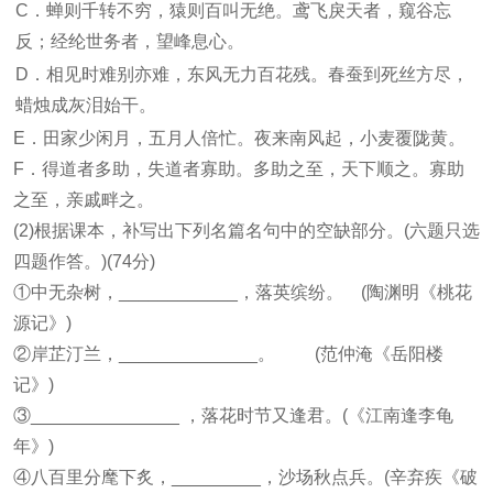
C．蝉则千转不穷，猿则百叫无绝。鸢飞戾天者，窥谷忘
反；经纶世务者，望峰息心。
D．相见时难别亦难，东风无力百花残。春蚕到死丝方尽，
蜡烛成灰泪始干。
E．田家少闲月，五月人倍忙。夜来南风起，小麦覆陇黄。
F．得道者多助，失道者寡助。多助之至，天下顺之。寡助
之至，亲戚畔之。
(2)根据课本，补写出下列名篇名句中的空缺部分。(六题只选
四题作答。)(74分)
①中无杂树，____________，落英缤纷。 (陶渊明《桃花
源记》)
②岸芷汀兰，______________。 (范仲淹《岳阳楼
记》)
③_______________ ，落花时节又逢君。(《江南逢李龟
年》)
④八百里分麾下炙，_________，沙场秋点兵。(辛弃疾《破