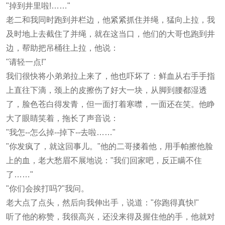
"掉到井里啦!……"
老二和我同时跑到并栏边，他紧紧抓住并绳，猛向上拉，我
及时地上去截住了并绳，就在这当口，他们的大哥也跑到井
边，帮助把吊桶往上拉，他说：
"请轻一点!"
我们很快将小弟弟拉上来了，他也吓坏了：鲜血从右手手指
上直往下滴，颈上的皮擦伤了好大一块，从脚到腰都湿透
了，脸色苍白得发青，但一面打着寒噤，一面还在笑。他睁
大了眼睛笑着，拖长了声音说：
"我怎--怎么掉--掉下--去啦……"
"你发疯了，就这回事儿。"他的二哥搂着他，用手帕擦他脸
上的血，老大愁眉不展地说："我们回家吧，反正瞒不住
了……"
"你们会挨打吗?"我问。
老大点了点头，然后向我伸出手，说道："你跑得真快!"
听了他的称赞，我很高兴，还没来得及握住他的手，他就对