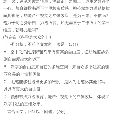
之丰欠，运笔力度之轻重，笔锋走向之偏正，运用之妙存乎
一心。颜真卿楷书严正丰厚极富质感，柳公权笔力遒劲挺拔
而具骨感，均能产生视觉之立体效应，是为三维。不信吗?
笔力千钧之赞语曰：力透纸背。如无垂直于二维纸面的第三
维度，朝哪儿透啊?
(节选自《科学是大众的》)
．下列分析，不符合文意的一项是 (3分)
A．空中飞鸟比原野骏马享有更高的自由度，证明维度越多
则自由度越大的道理。
B．汉字的自由度来自它的多维空间，来自众多书法家的瑰
丽奇美的个性和风格。
C．毛笔能够创造出更多的维度，是因为毛笔比其他书写工
具具有更大的自由度。
D．颜柳书法力透纸背，能产生视觉上的立体效应，体现了
汉字书法的三维效果。
．结合全文，回答以下问题。(7分)