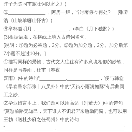
阵子为陈同甫赋壮词以寄之》)
⑤______________ ，阿房一炬，当时奢侈今何处? (张养
浩《山坡羊骊山怀古》)
⑥举杯邀明月，____________。(李白《月下独酌》)
(3)根据语境，在横线上填入古诗词名句。
[说明：①题为必答题，2分。②题为加分题，2分。加分后第
7小题不超过10分。]
①描写同样的景物，古代文人往往有许多意境相似的妙笔，
同样是写春雨，杜甫《春夜
喜雨》)中的诗句“__________,____________，’便与韩愈
《早春呈水部张十八员外》中的“天街小雨润如酥”有异曲同
工之妙。
②毕业留言本上，我们既可以用高适《别董大》)中的诗句
“莫愁前路无知己，天下谁人不识君?”来勉励同窗，也可以用
王勃《送杜少府之任蜀州》中的诗句
“__________________，_________________________”