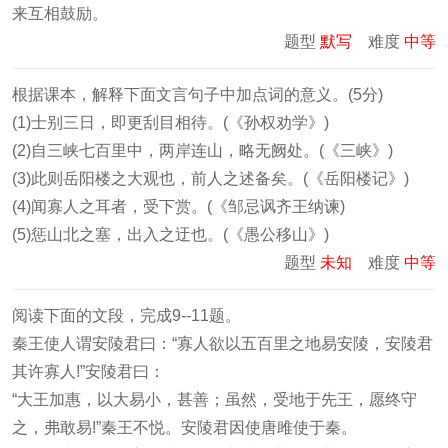
来互相鼓励。
题型
默写
难度
中等
根据课本，解释下面文言句子中加点词的意义。(5分)
(1)士别三日，即更刮目相待。(《孙权劝学》)
(2)自三峡七百里中，两岸连山，略无阙处。(《三峡》)
(3)此则岳阳楼之大观也，前人之述备矣。(《岳阳楼记》)
(4)闻寡人之耳者，受下赏。(《邹忌讽齐王纳谏)
(5)惩山北之塞，出入之迂也。(《愚公移山》)
题型
未知
难度
中等
阅读下面的文段，完成9--11题。
秦王使人谓安陵君曰：“寡人欲以五百里之地易安陵，安陵君
其许寡人!”安陵君曰：
“大王加惠，以大易小，甚善；虽然，受地于先王，愿终守
之，弗敢易!”秦王不悦。安陵君因使唐雎使于秦。