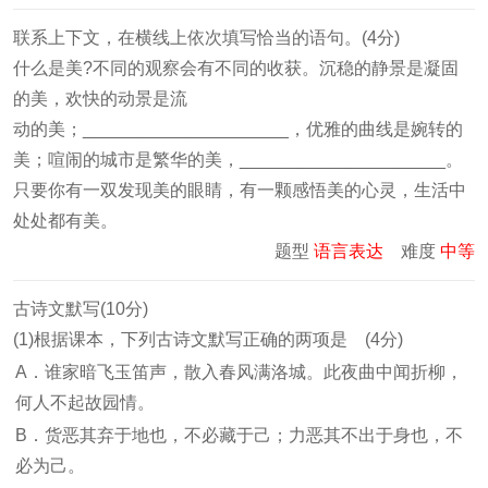
联系上下文，在横线上依次填写恰当的语句。(4分)
什么是美?不同的观察会有不同的收获。沉稳的静景是凝固
的美，欢快的动景是流
动的美；_____________________，优雅的曲线是婉转的
美；喧闹的城市是繁华的美，_____________________。
只要你有一双发现美的眼睛，有一颗感悟美的心灵，生活中
处处都有美。
题型
语言表达
难度
中等
古诗文默写(10分)
(1)根据课本，下列古诗文默写正确的两项是 (4分)
A．谁家暗飞玉笛声，散入春风满洛城。此夜曲中闻折柳，
何人不起故园情。
B．货恶其弃于地也，不必藏于己；力恶其不出于身也，不
必为己。