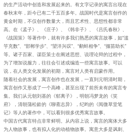
的生产活动中创造和发展起来的。有文字记录的寓言出现在
春秋末年，距今已有二千五百多年。战国时代是寓言创作的
黄金时期，不仅创作数量大，而且艺术性、思想性都非常
高。在《孟子》、《庄子》、《韩非子》、《吕氏春秋》、
《战国策》等著作中，就有许多我们熟悉的寓言故事，如“滥
竽充数”、“邯郸学步”、“望洋兴叹”、“鹬蚌相争”、“揠苗助长”
等。诸子百家、谋臣策士在阐述思想、说理论辩的过程中，
为了增加说服力，往往会引述或编造一些寓言故事。可以
说，在人类文化发展的初期，寓言对人类有启蒙作用。
随着社会的发展，寓言创作也在发展，一直到元明清时期，
寓言创作又形成了一个高峰，甚至出现了前所未有的寓言专
集。我们从元朝刘基的《郁离子》，明朝冯梦龙的《笑
府》，清朝蒲松龄的《聊斋志异》，纪昀的《阅微草堂笔
记》等人的著作中，可以看到很多优秀寓言故事。
中国古代寓言特点非常鲜明。从内容上说，寓言的寓体大多
为人物故事，也有拟人化的动植物故事。寓意大多是讽刺、