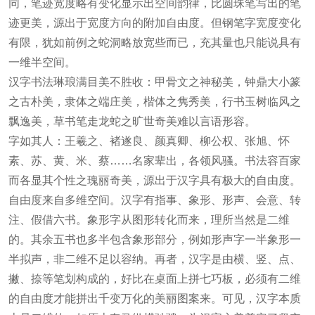
同，笔迹宽度略有变化显示出空间韵律，比圆珠笔写出的笔
迹更美，源出于宽度方向的附加自由度。但钢笔字宽度变化
有限，犹如前例之蛇洞略放宽些而已，充其量也只能说具有
一维半空间。
汉字书法琳琅满目美不胜收：甲骨文之神秘美，钟鼎大小篆
之古朴美，隶体之端庄美，楷体之隽秀美，行书玉树临风之
飘逸美，草书笔走龙蛇之旷世奇美难以言语形容。
字如其人：王羲之、褚遂良、颜真卿、柳公权、张旭、怀
素、苏、黄、米、蔡……名家辈出，各领风骚。书法容百家
而各显其个性之瑰丽奇美，源出于汉字具有极大的自由度。
自由度来自多维空间。汉字有指事、象形、形声、会意、转
注、假借六书。象形字从图形转化而来，理所当然是二维
的。其余五书也多半包含象形部分，例如形声字一半象形一
半拟声，非二维不足以容纳。再者，汉字是由横、竖、点、
撇、捺等笔划构成的，好比在桌面上拼七巧板，必须有二维
的自由度才能拼出千变万化的美丽图案来。可见，汉字本质