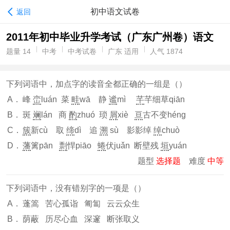
初中语文试卷
返回
2011年初中毕业升学考试（广东广州卷）语文
题量 14
中考
中考试卷
广东 适用
人气 1874
下列词语中，加点字的读音全都正确的一组是（
）
A．
峰
峦
luán 菜
畦
wā 静
谧
mì
芊
芊细草qiān
B．
斑
斓
lán 商
酌
zhuó 琐
屑
xiè
亘
古不变héng
C．
簇
新cù 取
缔
dì 追
溯
sù
影影绰
绰
chuò
D．
藩
篱pān
剽
悍piāo
蜷
伏juǎn 断壁残
垣
yuán
题型
选择题
难度
中等
下列词语中，没有错别字的一项是（
）
A．
蓬篙 苦心孤诣 匍匐 云云众生
B．
荫蔽 历尽心血 深邃 断张取义