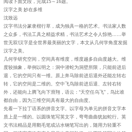
阅读下面文段，完成15～16题。
汉字之美 妙在多维
沈致远
汉字书法分篆隶楷行草，成为独具一格的艺术。书法家人数
之众多，书法工具之精益求精，书法艺术之令人惊艳……举
世无双!汉字是全世界最美丽的文字，本文从几何学角度发掘
汉字之美。
几何学研究空间，空间具有维度，维度越多自由度越大。维
度较抽象，举例以明之：洞中潜蛇为洞壁所限，只能前进后
退，它的空间只有一维。原上奔马除前进后退外还能左转右
转，它的空间是二维的。空中飞鸟除前进后退、左转右转
外，还能向上腾飞向下滑翔，语云：“天空任乌飞”，鸟比谁
都自由，因为三维空间具有最大的自由度。
先看一下拉丁语系的拼音文字。以字母为单元的拼音文字本
质上是一维的。以圆珠笔写英文字，弯弯曲曲犹如蛇行。英
文书法精品是用鹅毛笔或沾水钢笔写出的，随用力轻重不