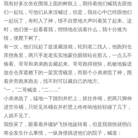
我有好多次坐在围墙上面的树杈上，期待着他们喊我去跟他
们一起玩，可他们从来没喊过，但是，我在心中已经跟他们
一起玩了，有时入了神，情不自禁地大声叫着笑了起来。这
时，他们便一起看看我，悄悄地在说着什么，我十分难为
情，便爬下树了。
有一次，他们玩起了捉迷藏游戏，轮到老二找人，他跑到仓
库拐角里，两只手老老实实地蒙住眼睛站在那儿，一点儿不
偷看。哥哥和弟弟跑去藏起来。哥哥跑得很快，机敏地躲进
放在仓库遮檐下的一架宽雪橇里，而那个小弟弟慌了神，围
着井旁跑来跑去，找不到可以藏自己的地方。
"一，"二哥喊道，"二……"
小弟弟急了，猛地一下跳到井栏上，抓住井绳，把两只脚伸
进空吊桶，只听见吊桶在并栏壁上咚咚响地轻轻碰了几下，
人就不见了。
我惊呆了，眼看着井辘轳飞快地旋转着，但是我很快就明白
将会发生什么事情，一纵身便跳进他们的院子，喊道：