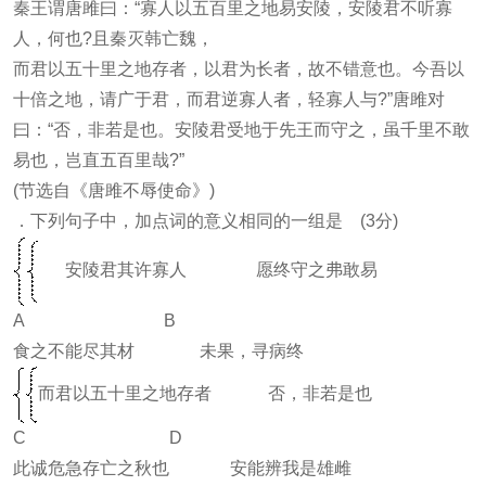
秦王谓唐雎曰：“寡人以五百里之地易安陵，安陵君不听寡
人，何也?且秦灭韩亡魏，
而君以五十里之地存者，以君为长者，故不错意也。今吾以
十倍之地，请广于君，而君逆寡人者，轻寡人与?”唐雎对
曰：“否，非若是也。安陵君受地于先王而守之，虽千里不敢
易也，岂直五百里哉?”
(节选自《唐雎不辱使命》)
．下列句子中，加点词的意义相同的一组是 (3分)
安陵君其许寡人 愿终守之弗敢易
A B
食之不能尽其材 未果，寻病终
而君以五十里之地存者 否，非若是也
C D
此诚危急存亡之秋也 安能辨我是雄雌