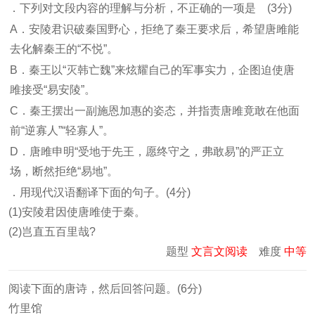
．下列对文段内容的理解与分析，不正确的一项是 (3分)
A．安陵君识破秦国野心，拒绝了秦王要求后，希望唐雎能
去化解秦王的“不悦”。
B．秦王以“灭韩亡魏”来炫耀自己的军事实力，企图迫使唐
雎接受“易安陵”。
C．秦王摆出一副施恩加惠的姿态，并指责唐雎竟敢在他面
前“逆寡人”“轻寡人”。
D．唐雎申明“受地于先王，愿终守之，弗敢易”的严正立
场，断然拒绝“易地”。
．用现代汉语翻译下面的句子。(4分)
(1)安陵君因使唐雎使于秦。
(2)岂直五百里哉?
题型
文言文阅读
难度
中等
阅读下面的唐诗，然后回答问题。(6分)
竹里馆