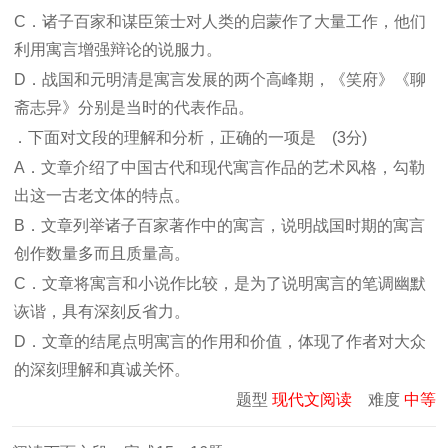
C．诸子百家和谋臣策士对人类的启蒙作了大量工作，他们
利用寓言增强辩论的说服力。
D．战国和元明清是寓言发展的两个高峰期，《笑府》《聊
斋志异》分别是当时的代表作品。
．下面对文段的理解和分析，正确的一项是 (3分)
A．文章介绍了中国古代和现代寓言作品的艺术风格，勾勒
出这一古老文体的特点。
B．文章列举诸子百家著作中的寓言，说明战国时期的寓言
创作数量多而且质量高。
C．文章将寓言和小说作比较，是为了说明寓言的笔调幽默
诙谐，具有深刻反省力。
D．文章的结尾点明寓言的作用和价值，体现了作者对大众
的深刻理解和真诚关怀。
题型
现代文阅读
难度
中等