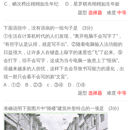
C．鳞次栉比栩栩如生年纪
D．星罗棋布栩栩如生年龄
题型
选择题
难度
中等
下面语段中，没有语病的一组句子是 (3分)
①生活在计算机时代的人们发现，“离开电脑不会写字了”，
“有些字认是认得，就是写不出”。②随着电脑输入法功能的
日益强大，让许多人在键盘上敲字的速度也“飞”了起来。⑨
会打字，但不会写字，这成为当今电脑一族患上了“怪病”。
④越来越多的人担忧，这样下去会导致书写能力的退化，出
现一群只会看不会写的新“文盲”。
A．①② B．②③ c．③④ D．①④
题型
选择题
难度
中等
准确说明下面图片中“骑楼”建筑外形特点的一项是 (3分)