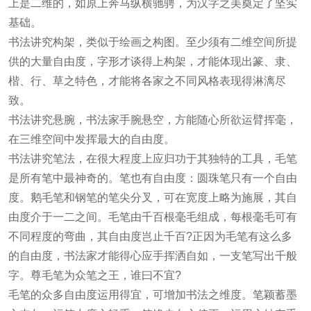
上是二维的，如原上奔马纵横驰骋，为汉字之美奠定了坚实
基础。
书法讲究构架，类似于绘画之构图。至少须有二维空间所提
供的大量自由度，字形才谈得上构架，才能体现出篆、隶、
楷、行、草之特色，才能将各家之不同风格表现得淋漓尽
致。
书法讲究悬腕，书法家手腕悬空，方能随心所欲运臂挥毫，
在三维空间中发挥最大的自由度。
书法讲究笔法，在很大程度上应归功于其独特的工具，毛笔
是所有笔中最神奇的。笔也有自由度：圆珠笔只有一个自由
度。鹅毛笔和钢笔的笔尖分叉，可在宽度上略为施展，其自
由度介于一二之间。毛笔由千百根毫毛组成，每根毫毛可有
不同程度的弯曲，其自由度岂止千百?正因为毛笔有这么多
的自由度，书法家才能得心应手挥洒自如，一支笔写出千般
字。尊毛笔为众笔之王，谁曰不宜?
毛笔的众多自由度运用得宜，可增加书法之维度。笔颖蓄墨