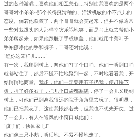
过的各种游戏，喜欢他们相互关心，
特别使我喜欢的是两个
哥哥对小弟弟--那个长得挺滑稽的、活泼机敏的小不点儿的
态度。倘若他跌跤了，两个哥哥就会笑起来，但并不像通常
一些对栽跟头的人那样幸灾乐祸地笑，而是马上就去帮助小
弟弟爬起来，如果他跌脏了手或膝盖，他们就用牛蒡叶子、
手帕擦净他的手和裤子，二哥还对他说：
"瞧你这笨样儿……"
有一次，我爬到树上，向他们打了个口哨。他们一听到口哨
就都站住了，然后不慌不忙地聚到一起，不时地看看我，开
始悄悄地商量。
我想，他们一定要用石子扔我，便赶快下
树，
拾了好多石子，把几个口袋都塞满
，停了一会儿又爬到
树上，可他们已到离我很远的院子角落里去玩了。很明显，
他们已把我忘了。这使我怅然若失，但我也不想先开仗。过
了一会儿，有人在通风的小窗口喊他们：
"孩子们，快回家吧!"
他们像三只小鹅，听话地、不紧不慢地走了。