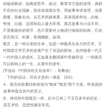
劝喻或教训，如阐述哲学、政治、教育等方面的道理，讽刺
不良的社会现象，宣传道德观念等。用故事来讲道理，浅显
易懂，形象生动。从艺术风格来看，其表现多样化，比喻、
夸张、白描、说理和拟人最为常用。寓言故事与小说不同，
不需要曲折的情节，也不需要对人物进行细致的刻画，它的
语言简洁、朴素，笔调幽默、诙谐。
寓言，是一种古老的文体，也是一种极具生命力的艺术。它
对我国文学艺术的发展产生了深远的影响，也伴随着一代又
一代中国人的成长。正如著名翻译家叶君健所说，一则寓言
可以影响人的一生，从童年到老年。
(节选自《中国传统文化读本》，有删改)
．下列的说法，符合文意的一项是 (3分)
A．寓言的双重结构表现为“寓体”“寓意”两个方面，即表面的
故事和蕴含其中的意义。
B．神话和中国寓言一样，距今已有二千五百多年的历史，
其艺术性、思想性都非常高。