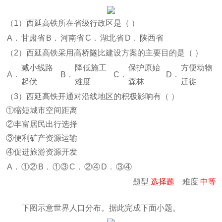
（1）西延高铁所在省级行政区是（
）
A．
甘肃省
B．
河南省
C．
湖北省
D．
陕西省
（2）西延高铁采用高桥隧比建设方案的主要目的是（
）
减小线路
降低施工
保护原始
方便动物
A．
B．
C．
D．
起伏
难度
森林
迁徙
（3）西延高铁开通对沿线地区的积极影响有（
）
①缩短城市空间距离
②丰富居民出行选择
③便利矿产资源运输
④促进旅游资源开发
A．
①②
B．
①③
C．
②④
D．
③④
题型
选择题
难度
中等
下图示意世界人口分布。据此完成下面小题。