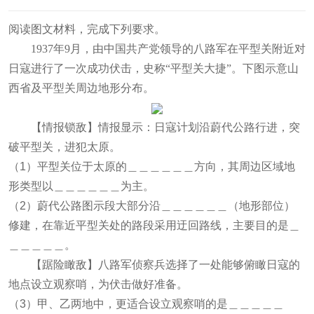
阅读图文材料，完成下列要求。
1937年9月，由中国共产党领导的八路军在平型关附近对
日寇进行了一次成功伏击，史称“平型关大捷”。下图示意山
西省及平型关周边地形分布。
【情报锁敌】情报显示：日寇计划沿蔚代公路行进，突
破平型关，进犯太原。
（1）平型关位于太原的＿＿＿＿＿＿方向，其周边区域地
形类型以＿＿＿＿＿＿为主。
（2）蔚代公路图示段大部分沿＿＿＿＿＿＿（地形部位）
修建，在靠近平型关处的路段采用迂回路线，主要目的是＿
＿＿＿＿＿。
【踞险瞰敌】八路军侦察兵选择了一处能够俯瞰日寇的
地点设立观察哨，为伏击做好准备。
（3）甲、乙两地中，更适合设立观察哨的是＿＿＿＿＿