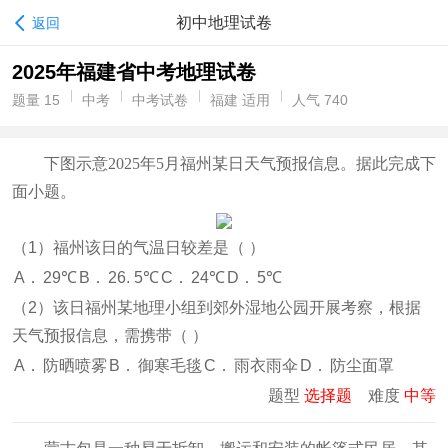
初中地理试卷
返回
2025年福建省中考地理试卷
题量 15
中考
中考试卷
福建 适用
人气 740
下图示意2025年5月福州某日天气预报信息。据此完成下
面小题。
（1）福州该日的气温日较差是（
）
A．
29℃
B．
26. 5℃
C．
24℃
D．
5℃
（2）该日福州某地理小组到郊外湿地公园开展考察，根据
天气预报信息，需携带（
）
A．
防晒喷雾
B．
御寒毛毯
C．
雨衣雨伞
D．
防尘面罩
题型
选择题
难度
中等