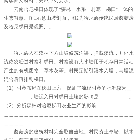
阅读图文材料，完成下列要求。
云南哈尼梯田体现了“森林—水系—村寨—梯田”一体的
生态智慧。图1示意山坡剖面，图2为哈尼族传统民居蘑菇房
及哈尼梯田景观照片。
哈尼族人在森林下方山坡修筑沟渠，拦截溪流，并让水
流依次经过村寨和梯田。村寨设有大水塘用于积存日常活动
产生的有机废物、草木灰等。村民定期引溪水入塘，与塘泥
混合后再排到梯田。
（1）村寨布局在梯田上方，保证了流经村寨的水源较为＿
＿＿＿＿＿，塘泥入田对梯田土壤的影响是＿＿＿＿＿＿。
（2）分析森林对哈尼梯田农业生产的影响。
＿＿＿＿＿＿＿＿＿＿＿＿＿＿＿＿＿＿＿＿＿＿＿＿＿＿
＿＿＿＿
蘑菇房的建筑材料完全取自当地。村民夯土垒墙、以木