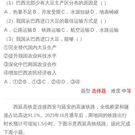
（1）巴西北部少有大豆主产区分布的原因是（
）
A．
热量不足
B．
开发受限
C．
水源短缺
D．
地表崎岖
（2）我国从巴西进口大豆的最佳运输方式是（
）
A．
公路运输
B．
铁路运输
C．
航空运输
D．
水路运输
（3）我国从巴西进口大豆，能够（
）
①完全替代国内大豆生产
②提升我国农业科技水平
③深化中巴两国农业合作
④增加巴西农民经济收入
A．
①②
B．
①③
C．
②④
D．
③④
题型
选择题
难度
中等
西延高铁是连接西安与延安的高速铁路，全线桥梁和隧
道占比高达91.1%。2025年10月通车后，两地间的铁路出行
时长预计可缩短1.5小时。下图示意西延高铁线路。据此完成
下面小题。