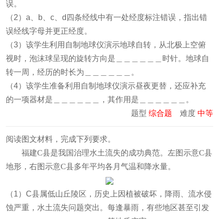
误。
（2）a、b、c、d四条经线中有一处经度标注错误，指出错
误经线字母并更正经度。
（3）该学生利用自制地球仪演示地球自转，从北极上空俯
视时，泡沫球呈现的旋转方向是＿＿＿＿＿＿时针。地球自
转一周，经历的时长为＿＿＿＿＿＿。
（4）该学生准备利用自制地球仪演示昼夜更替，还应补充
的一项器材是＿＿＿＿＿＿，其作用是＿＿＿＿＿＿。
题型
综合题
难度
中等
阅读图文材料，完成下列要求。
福建C县是我国治理水土流失的成功典范。左图示意C县
地形，右图示意C县多年平均各月气温和降水量。
（1）C县属低山丘陵区，历史上因植被破坏，降雨、流水侵
蚀严重，水土流失问题突出。每逢暴雨，有些地区甚至引发