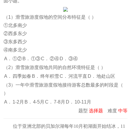
面小题。
（1）滑雪旅游度假地的空间分布特征是（
）
①北多南少
②西多东少
③东多西少
④南多北少
A．
①②
B．
①③
C．
②④
D．
③④
（2）滑雪旅游度假地共同的自然环境特征是（
）
A．
四季如春
B．
终年积雪
C．
河流平直
D．
地处山区
（3）一年中滑雪旅游度假地接待游客总数最多的时段是（
）
A．
1-2月
B．
4-5月
C．
7-8月
D．
10-11月
题型
选择题
难度
中等
位于亚洲北部的贝加尔湖每年10月初湖面开始结冰，11