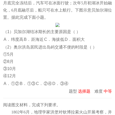
月底完全冻结后，汽车可在冰面行驶；次年5月初湖冰开始融
化，6月底融尽后，船只可在水上航行。下图示意贝加尔湖位
置。据此完成下面小题。
（1）贝加尔湖结冰期长的主要原因是（
）
A．
纬度高
B．
距海近
C．
海拔低
D．
面积大
（2）奥尔洪岛居民进出岛屿交通不便的时段是（
）
①5月
②8月
③10月
④12月
A．
①②
B．
①③
C．
②④
D．
③④
题型
选择题
难度
中等
阅读图文材料，完成下列要求。
1802年6月，地理学家洪堡对钦博拉索火山开展考察，并