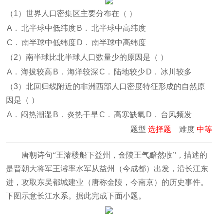
（1）世界人口密集区主要分布在（
）
A．
北半球中低纬度
B．
北半球中高纬度
C．
南半球中低纬度
D．
南半球中高纬度
（2）南半球比北半球人口数量少的原因是（
）
A．
海拔较高
B．
海洋较深
C．
陆地较少
D．
冰川较多
（3）北回归线附近的非洲西部人口密度特征形成的自然原
因是（
）
A．
闷热潮湿
B．
炎热干旱
C．
高寒缺氧
D．
台风频发
题型
选择题
难度
中等
唐朝诗句“王濬楼船下益州，金陵王气黯然收”，描述的
是晋朝大将军王濬率水军从益州（今成都）出发，沿长江东
进，攻取东吴都城建业（唐称金陵，今南京）的历史事件。
下图示意长江水系。据此完成下面小题。