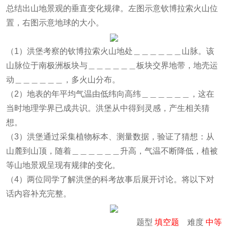
总结出山地景观的垂直变化规律。左图示意钦博拉索火山位
置，右图示意地球的大小。
（1）洪堡考察的钦博拉索火山地处＿＿＿＿＿＿山脉。该
山脉位于南极洲板块与＿＿＿＿＿＿板块交界地带，地壳运
动＿＿＿＿＿＿，多火山分布。
（2）地表的年平均气温由低纬向高纬＿＿＿＿＿＿，这在
当时地理学界已成共识。洪堡从中得到灵感，产生相关猜
想。
（3）洪堡通过采集植物标本、测量数据，验证了猜想：从
山麓到山顶，随着＿＿＿＿＿＿升高，气温不断降低，植被
等山地景观呈现有规律的变化。
（4）两位同学了解洪堡的科考故事后展开讨论。将以下对
话内容补充完整。
题型
填空题
难度
中等