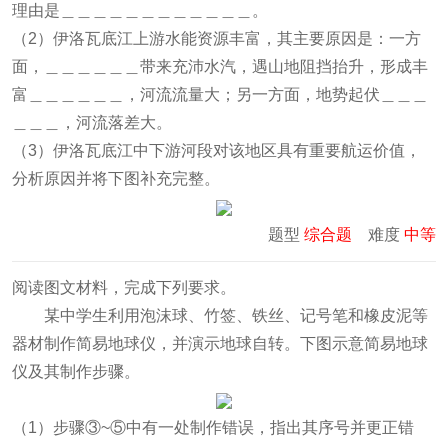
理由是＿＿＿＿＿＿＿＿＿＿＿＿。
（2）伊洛瓦底江上游水能资源丰富，其主要原因是：一方
面，＿＿＿＿＿＿带来充沛水汽，遇山地阻挡抬升，形成丰
富＿＿＿＿＿＿，河流流量大；另一方面，地势起伏＿＿＿
＿＿＿，河流落差大。
（3）伊洛瓦底江中下游河段对该地区具有重要航运价值，
分析原因并将下图补充完整。
题型
综合题
难度
中等
阅读图文材料，完成下列要求。
某中学生利用泡沫球、竹签、铁丝、记号笔和橡皮泥等
器材制作简易地球仪，并演示地球自转。下图示意简易地球
仪及其制作步骤。
（1）步骤③~⑤中有一处制作错误，指出其序号并更正错