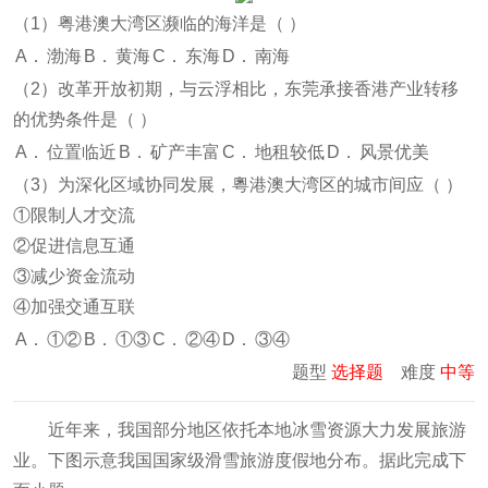
（1）粤港澳大湾区濒临的海洋是（
）
A．
渤海
B．
黄海
C．
东海
D．
南海
（2）改革开放初期，与云浮相比，东莞承接香港产业转移
的优势条件是（
）
A．
位置临近
B．
矿产丰富
C．
地租较低
D．
风景优美
（3）为深化区域协同发展，粵港澳大湾区的城市间应（
）
①限制人才交流
②促进信息互通
③减少资金流动
④加强交通互联
A．
①②
B．
①③
C．
②④
D．
③④
题型
选择题
难度
中等
近年来，我国部分地区依托本地冰雪资源大力发展旅游
业。下图示意我国国家级滑雪旅游度假地分布。据此完成下