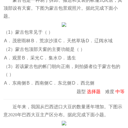
蒙古包是一种易于拆卸、搬运和安装的帐篷式民居，其
顶部设有天窗。下图为蒙古包景观照片。据此完成下面小
题。
（1）蒙古包常见于（
）
A．
茂密雨林
B．
荒凉沙漠
C．
天然草场
D．
辽阔水域
（2）蒙古包顶部天窗的主要功能是（
）
A．
观景
B．
采光
C．
集水
D．
逃生
（3）若该蒙古包的帐门朝向正南，则拍摄者位于蒙古包的
（
）
A．
东南侧
B．
西南侧
C．
东北侧
D．
西北侧
题型
选择题
难度
中等
近年来，我国从巴西进口大豆的数量逐年增加。下图示
意2020年巴西大豆主产区分布。据此完成下面小题。