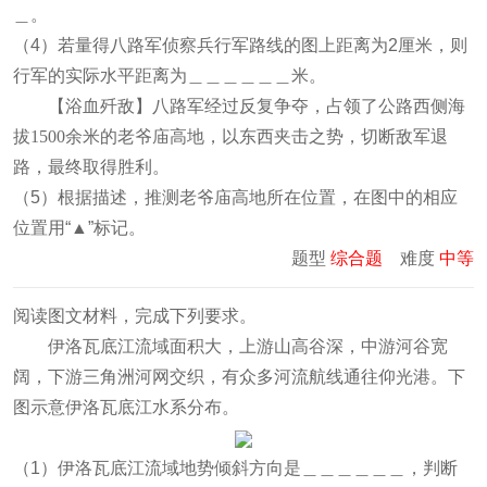
＿。
（4）若量得八路军侦察兵行军路线的图上距离为2厘米，则
行军的实际水平距离为＿＿＿＿＿＿米。
【
浴血歼敌】八路军经过反复争夺，占领了公路西侧海
拔1500余米的老爷庙高地，以东西夹击之势，切断敌军退
路，最终取得胜利
。
（5）根据描述，推测老爷庙高地所在位置，在图中的相应
位置用“▲”标记。
题型
综合题
难度
中等
阅读图文材料，完成下列要求。
伊洛瓦底江流域面积大，上游山高谷深，中游河谷宽
阔，下游三角洲河网交织，有众多河流航线通往仰光港。下
图示意伊洛瓦底江水系分布。
（1）伊洛瓦底江流域地势倾斜方向是＿＿＿＿＿＿，判断