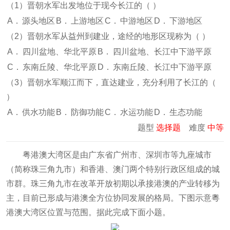
（1）晋朝水军出发地位于现今长江的（
）
A．
源头地区
B．
上游地区
C．
中游地区
D．
下游地区
（2）晋朝水军从益州到建业，途经的地形区现称为（
）
A．
四川盆地、华北平原
B．
四川盆地、长江中下游平原
C．
东南丘陵、华北平原
D．
东南丘陵、长江中下游平原
（3）晋朝水军顺江而下，直达建业，充分利用了长江的（
）
A．
供水功能
B．
防御功能
C．
水运功能
D．
生态功能
题型
选择题
难度
中等
粤港澳大湾区是由广东省广州市、深圳市等九座城市
（简称珠三角九市）和香港、澳门两个特别行政区组成的城
市群。珠三角九市在改革开放初期以承接港澳的产业转移为
主，目前已形成与港澳全方位协同发展的格局。下图示意粵
港澳大湾区位置与范围。据此完成下面小题。