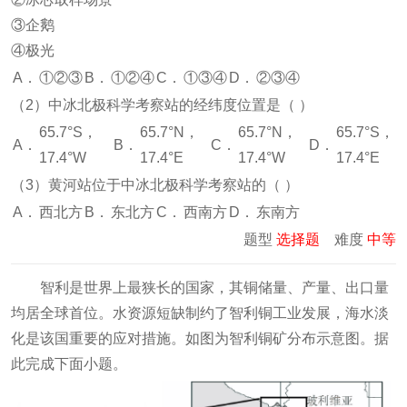
③企鹅
④极光
A．
①②③
B．
①②④
C．
①③④
D．
②③④
（2）中冰北极科学考察站的经纬度位置是（
）
65
.
7
°
S
，
65
.
7
°
N
，
65
.
7
°
N
，
65
.
7
°
S
，
A．
B．
C．
D．
17
.
4
°
W
17
.
4
°
E
17
.
4
°
W
17
.
4
°
E
（3）黄河站位于中冰北极科学考察站的（
）
A．
西北方
B．
东北方
C．
西南方
D．
东南方
题型
选择题
难度
中等
智利是世界上最狭长的国家，其铜储量、产量、出口量
均居全球首位。水资源短缺制约了智利铜工业发展，海水淡
化是该国重要的应对措施。如图为智利铜矿分布示意图
。据
此完成下面小题。