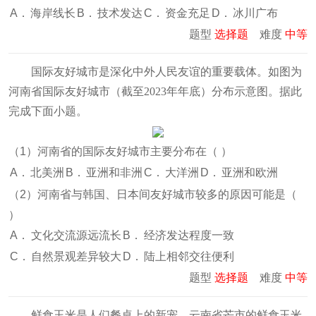
A．
海岸线长
B．
技术发达
C．
资金充足
D．
冰川广布
题型
选择题
难度
中等
国际友好城市是深化中外人民友谊的重要载体。如图为
河南省国际友好城市（截至2023年年底）分布示意图
。据此
完成下面小题。
（
1
）河南省的国际友好城市主要分布在（
）
A．
北美洲
B．
亚洲和非洲
C．
大洋洲
D．
亚洲和欧洲
（
2
）河南省与韩国、日本间友好城市较多的原因可能是（
）
A．
文化交流源远流长
B．
经济发达程度一致
C．
自然景观差异较大
D．
陆上相邻交往便利
题型
选择题
难度
中等
鲜食玉米是人们餐桌上的新宠。云南省芒市的鲜食玉米