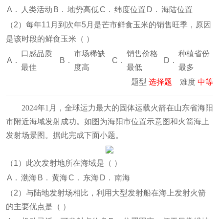
A．
人类活动
B．
地势高低
C．
纬度位置
D．
海陆位置
（
2
）每年11月到次年5月是芒市鲜食玉米的销售旺季，原因
是该时段的鲜食玉米（
）
口感品质
市场稀缺
销售价格
种植省份
A．
B．
C．
D．
最佳
度高
最低
最多
题型
选择题
难度
中等
2024年1月，全球运力最大的固体运载火箭在山东省海阳
市附近海域发射成功。如图为海阳市位置示意图和火箭海上
发射场景图
。据此完成下面小题。
（
1
）此次发射地所在海域是（
）
A．
渤海
B．
黄海
C．
东海
D．
南海
（
2
）与陆地发射场相比，利用大型发射船在海上发射火箭
的主要优点是（
）