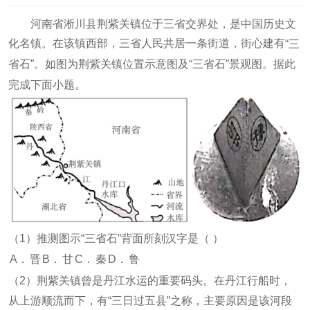
河南省淅川县荆紫关镇位于三省交界处，是中国历史文
化名镇。在该镇西部，三省人民共居一条街道，街心建有
“三
。据此
省石”。如图为荆紫关镇位置示意图及“三省石”景观图
完成下面小题。
（
1
）推测图示“三省石”背面所刻汉字是（
）
A．
晋
B．
甘
C．
秦
D．
鲁
（
2
）荆紫关镇曾是丹江水运的重要码头。在丹江行船时，
从上游顺流而下，有“三日过五县”之称，主要原因是该河段