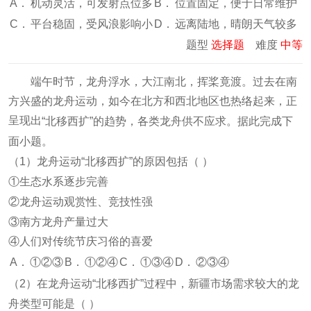
A．
机动灵活，可发射点位多
B．
位置固定，便于日常维护
C．
平台稳固，受风浪影响小
D．
远离陆地，晴朗天气较多
题型
选择题
难度
中等
端午时节，龙舟浮水，大江南北，挥桨竟渡。过去在南
方兴盛的龙舟运动，如今在北方和西北地区也热络起来，正
呈现出
。据此完成下
“北移西扩”的趋势，各类龙舟供不应求
面小题。
（
1
）龙舟运动“北移西扩”的原因包括（
）
①生态水系逐步完善
②龙舟运动观赏性、竞技性强
③南方龙舟产量过大
④人们对传统节庆习俗的喜爱
A．
①②③
B．
①②④
C．
①③④
D．
②③④
（
2
）在龙舟运动“北移西扩”过程中，新疆市场需求较大的龙
舟类型可能是（
）