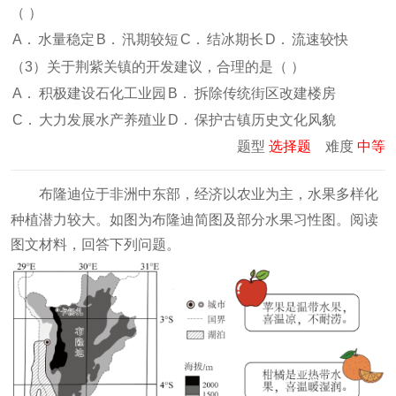
（
）
A．
水量稳定
B．
汛期较短
C．
结冰期长
D．
流速较快
（
3
）关于荆紫关镇的开发建议，合理的是（
）
A．
积极建设石化工业园
B．
拆除传统街区改建楼房
C．
大力发展水产养殖业
D．
保护古镇历史文化风貌
题型
选择题
难度
中等
布隆迪位于非洲中东部，经济以农业为主，水果多样化
种植潜力较大。如图为布隆迪简图及部分水果习性图
。阅读
图文材料，回答下列问题。