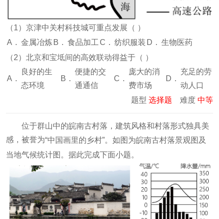
（
1
）京津中关村科技城可重点发展（
）
A．
金属冶炼
B．
食品加工
C．
纺织服装
D．
生物医药
（
2
）北京和宝坻间的高效联动得益于（
）
良好的生
便捷的交
庞大的消
充足的劳
A．
B．
C．
D．
态环境
通通信
费市场
动人口
题型
选择题
难度
中等
位于群山中的皖南古村落，建筑风格和村落形式独具美
感，被誉为
“中国画里的乡村”。如图为皖南古村落景观图及
。据此完成下面小题。
当地气候统计图