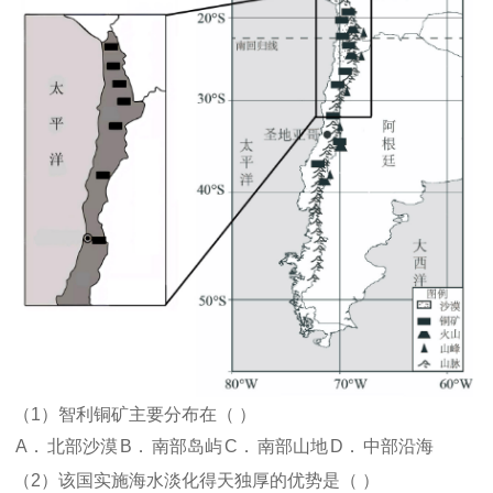
（
1
）智利铜矿主要分布在（
）
A．
北部沙漠
B．
南部岛屿
C．
南部山地
D．
中部沿海
（
2
）该国实施海水淡化得天独厚的优势是（
）