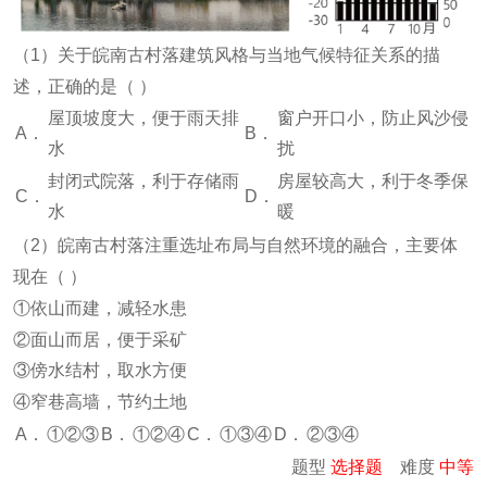
（
1
）关于皖南古村落建筑风格与当地气候特征关系的描
述，正确的是（
）
屋顶坡度大，便于雨天排
窗户开口小，防止风沙侵
A．
B．
水
扰
封闭式院落，利于存储雨
房屋较高大，利于冬季保
C．
D．
水
暖
（
2
）皖南古村落注重选址布局与自然环境的融合，主要体
现在（
）
①依山而建，减轻水患
②面山而居，便于采矿
③傍水结村，取水方便
④窄巷高墙，节约土地
A．
①②③
B．
①②④
C．
①③④
D．
②③④
题型
选择题
难度
中等