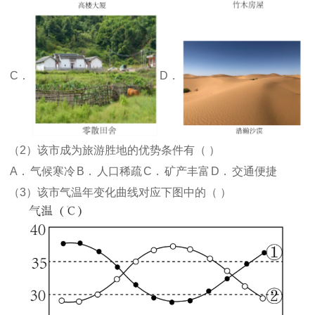
C．
D．
（2）该市成为旅游胜地的优势条件有（
）
A．
气候寒冷
B．
人口稀疏
C．
矿产丰富
D．
交通便捷
（3）该市气温年变化曲线对应下图中的（
）