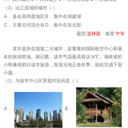
（3）沅江流域的城市（
）
A．
多在高纬度地区
B．
集中在洞庭湖
C．
主要沿河流分布
D．
集中在东北部
题型
选择题
难度
中等
某市是所在国第二大城市，是重要的国际航空中心和著
名的旅游胜地。据记载，该市气温最高曾达38℃。湖南省的
小明暑假前往该市旅游，发现当地正值冬季。据此完成下面
小题。
（1）与该市中心区景观对应的是（
）
A．
B．