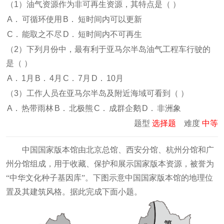
（1）油气资源作为非可再生资源，其特点是（
）
A．
可循环使用
B．
短时间内可以更新
C．
能取之不尽
D．
短时间内不可再生
（2）下列月份中，最有利于亚马尔半岛油气工程车行驶的
是（
）
A．
1月
B．
4月
C．
7月
D．
10月
（3）工作人员在亚马尔半岛及附近海域可看到（
）
A．
热带雨林
B．
北极熊
C．
成群企鹅
D．
非洲象
题型
选择题
难度
中等
中国国家版本馆由北京总馆、西安分馆、杭州分馆和广
州分馆组成，用于收藏、保护和展示国家版本资源，被誉为
“中华文化种子基因库”。下图示意中国国家版本馆的地理位
置及其建筑风格。据此完成下面小题。