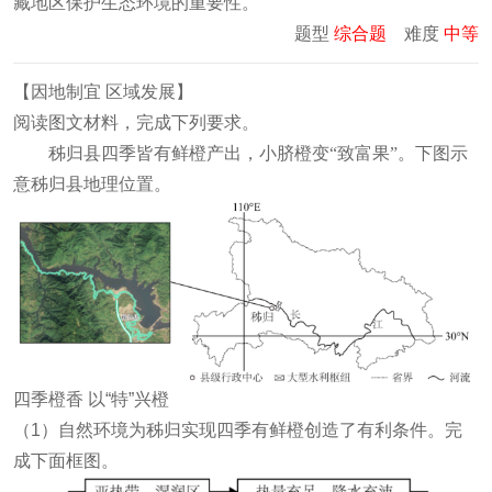
藏地区保护生态环境的重要性。
题型
综合题
难度
中等
【
因地制宜 区域发展
】
阅读图文材料，完成下列要求。
秭归县四季皆有鲜橙产出，小脐橙变“致富果”。下图示
意秭归县地理位置。
四季橙香 以“特”兴橙
（1）自然环境为秭归实现四季有鲜橙创造了有利条件。完
成下面框图。