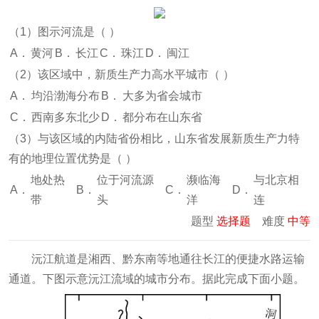
（1）图示河流是（
）
A．
黄河
B．
长江
C．
珠江
D．
闽江
（2）该区域中，新质生产力高水平城市（
）
A．
均沿渤海分布
B．
大多为省会城市
C．
西南多东北少
D．
都分布在山东省
（3）与该区域的内陆省份相比，山东省发展新质生产力特
有的地理位置优势是（
）
地处热
位于河流源
濒临海
与北京相
A．
B．
C．
D．
带
头
洋
连
题型
选择题
难度
中等
沅江航道是湘西、黔东南等地通往长江的便捷水路运输
通道。下图示意沅江流域的城市分布。据此完成下面小题。