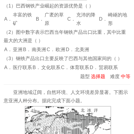
（1）巴西钢铁产业崛起的资源优势是（
）
丰富的铁
广袤的草
充沛的降
崎岖的地
A．
B．
C．
D．
矿
原
水
形
（2）图中数字表示巴西当年钢铁产品出口比重，其中比重
最大的大洲是（
）
A．
亚洲
B．
南美洲
C．
欧洲
D．
北美洲
（3）钢铁产品出口主要反映了巴西与其他国家间的（
）
A．
医疗联系
B．
文化联系
C．
体育联系
D．
贸易联系
题型
选择题
难度
中等
亚洲地域辽阔，自然环境、人文环境差异显著。下图示
意亚洲人种分布。据此完成下面小题。