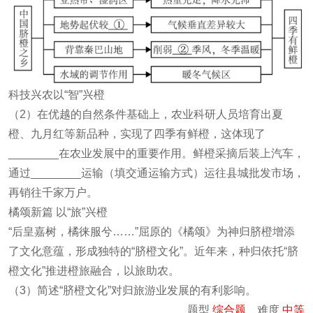
科技兴农以“智”兴橙
（2）在优越的自然条件基础上，农业科研人员培育出夏
橙、九月红等新品种，实现了四季有鲜橙，这体现了
________在农业发展中的重要作用。鲜橙采摘后装上汽车，
通过________运输（填交通运输方式）运往县城批发市场，
再销往千家万户。
橘颂新篇 以“旅”兴橙
“后皇嘉树，橘徕服兮……”屈原的《橘颂》为神归脐橙增添
了文化意蕴，形成独特的“脐橙文化”。近年来，种归依托“脐
橙文化”推进橙旅融合，以旅助农。
（3）简述“脐橙文化”对归旅游业发展的有利影响。
题型
综合题
难度
中等