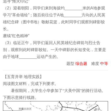
追寻“烽火印记”
（2）迎着朝阳，同学们来到海拔约________米的A地参观
学习“革命墙绘”；随后前往位于A地________方向的人民英
雄纪念碑（图中B地）敬献花篮，此时同学们观察到碑影较
长。
赓续“红色精神”
（3）临近正午，同学们返回人民英雄纪念碑前与烈士告
别，观察到此时碑影较短。一天中碑影的长短变化，主要是
由于地球________运动产生的。
题型
综合题
难度
中等
【
五育并举 地理实践
】
阅读图文材料，完成下列要求。
暑假期间，大学生小华参加了“大美中国”的骑行活动。
下图示意骑行线路。