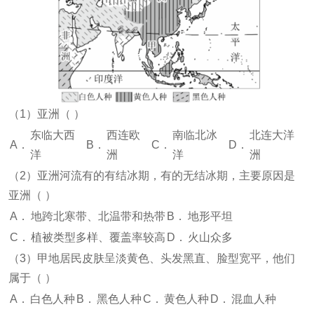
（1）亚洲（
）
东临大西
西连欧
南临北冰
北连大洋
A．
B．
C．
D．
洋
洲
洋
洲
（2）亚洲河流有的有结冰期，有的无结冰期，主要原因是
亚洲（
）
A．
地跨北寒带、北温带和热带
B．
地形平坦
C．
植被类型多样、覆盖率较高
D．
火山众多
（3）甲地居民皮肤呈淡黄色、头发黑直、脸型宽平，他们
属于（
）
A．
白色人种
B．
黑色人种
C．
黄色人种
D．
混血人种