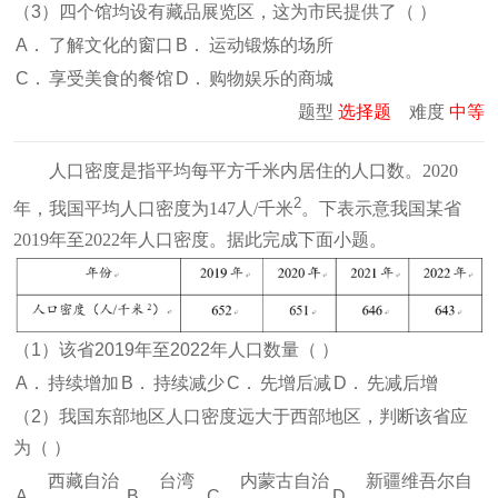
（3）四个馆均设有藏品展览区，这为市民提供了（
）
A．
了解文化的窗口
B．
运动锻炼的场所
C．
享受美食的餐馆
D．
购物娱乐的商城
题型
选择题
难度
中等
人口密度是指平均每平方千米内居住的人口数。2020
2
年，我国平均人口密度为147人/千米
。下表示意我国某省
2019年至2022年人口密度。据此完成下面小题。
（1）该省2019年至2022年人口数量（
）
A．
持续增加
B．
持续减少
C．
先增后减
D．
先减后增
（2）我国东部地区人口密度远大于西部地区，判断该省应
为（
）
西藏自治
台湾
内蒙古自治
新疆维吾尔自
A．
B．
C．
D．