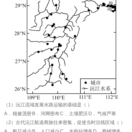
（1）沅江流域发展水路运输的基础是（
）
A．
植被茂密
B．
河网密布
C．
土壤肥沃
D．
气候严寒
（2）古代沅江航道商旅往来密集，促使当时沿线区域（
）
A．
船只减少
B．
人口减少
C．
水电站增多
D．
商铺增多