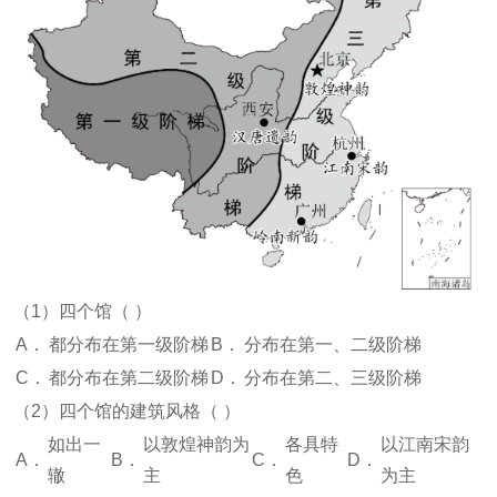
（1）四个馆（
）
A．
都分布在第一级阶梯
B．
分布在第一、二级阶梯
C．
都分布在第二级阶梯
D．
分布在第二、三级阶梯
（2）四个馆的建筑风格（
）
如出一
以敦煌神韵为
各具特
以江南宋韵
A．
B．
C．
D．
辙
主
色
为主