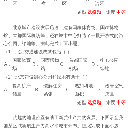
区
省
区
治区
题型
选择题
难度
中等
北京城市建设发展迅速，建有国家体育场、国家博物
馆、首都国际机场等，还在城市中心打造了一批开放式的街
心公园、绿地等。据此完成下面小题。
（1）北京交通建设成就包括（
）
国家体育
国家博物
首都国际
街心公园、
A．
B．
C．
D．
场
馆
机场
绿地
（2）北京建设街心公园和绿地有助于（
）
提高矿产
缓解住房
增加耕地
改善空气
A．
B．
C．
D．
储量
紧张
面积
质量
题型
选择题
难度
中等
优越的地理位置有助于新质生产力的发展。下图示意我
国某区域新质生产力高水平城市分布。据此完成下面小题。