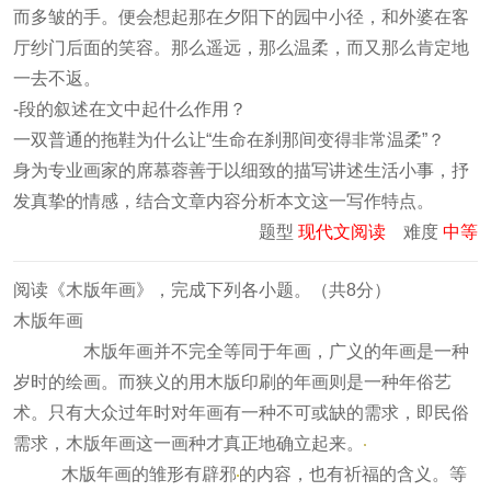
而多皱的手。便会想起那在夕阳下的园中小径，和外婆在客
厅纱门后面的笑容。那么遥远，那么温柔，而又那么肯定地
一去不返。
-段的叙述在文中起什么作用？
一双普通的拖鞋为什么让“生命在刹那间变得非常温柔”？
身为专业画家的席慕蓉善于以细致的描写讲述生活小事，抒
发真挚的情感，结合文章内容分析本文这一写作特点。
题型
现代文阅读
难度
中等
阅读《木版年画》，完成下列各小题。（共8分）
木版年画
木版年画并不完全等同于年画，广义的年画是一种
岁时的绘画。而狭义的用木版印刷的年画则是一种年俗艺
术。只有大众过年时对年画有一种不可或缺的需求，即民俗
需求，木版年画这一画种才真正地确立起来。
木版年画的雏形有辟邪
的内容，也有祈福的含义。等