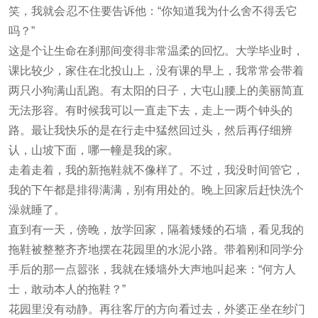
笑，我就会
忍不住要告诉他：“你知道我为什么舍不得丢它
吗？”
这是个让生命在刹那间变得非常温柔的回忆。大学毕业时，
课比较少，家住在北投山上，没有课的早上，我常常会带着
两只小狗满山乱跑。有太阳的日子，大屯山腰上的美丽简直
无法形容。有时候我可以一直走下去，走上一两个钟头的
路。最让我快乐的是在行走中猛然回过头，然后再仔细辨
认，山坡下面，哪一幢是我的家。
走着走着，我的新拖鞋就不像样了。不过，我没时间管它，
我的下午都是排得满满，别有用处的。晚上回家后赶快洗个
澡就睡了。
直到有一天，傍晚，放学回家，隔着矮矮的石墙，看见我的
拖鞋被整整齐齐地摆在花园里的水泥小路。带着刚和同学分
手后的那一点嚣张，我就在矮墙外大声地叫起来：“何方人
士，敢动本人的拖鞋？”
花园里没有动静。再往客厅的方向看过去，外婆正
坐在纱门