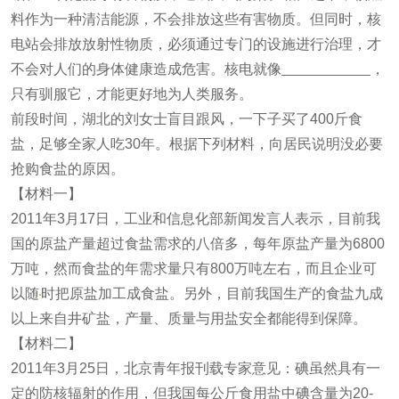
料作为一种清洁能源，不会排放这些有害物质。但同时，核
电站会排放放射性物质，必须通过专门的设施进行治理，才
不会对人们的身体健康造成危害。核电就像
，
只有驯服它，才能更好地为人类服务。
前段时间，湖北的刘女士盲目跟风，一下子买了400斤食
盐，足够全家人吃30年。根据下列材料，向居民说明没必要
抢购食盐的原因。
【材料一】
2011年3月17日，工业和信息化部新闻发言人表示，目前我
国的原盐产量超过食盐需求的八倍多，每年原盐产量为6800
万吨，然而食盐的年需求量只有800万吨左右，而且企业可
以随
时把原盐加工成食盐。另外，目前我国生产的食盐九成
以上来自井矿盐，产量、质量与用盐安全都能得到保障。
【材料二】
2011年3月25日，北京青年报刊载专家意见：碘虽然具有一
定的防核辐射的作用，但我国每公斤食用盐中碘含量为20-