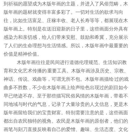
到祈福的愿望成为木版年画的主题，并进入了风俗范畴，木
版年画的题材就变得丰富多彩了。一切对生活的欲求与向
往，比如生活富足、庄稼丰收、老人长寿等等，都展现在木
版年画上。特别是在送旧迎新的日子里，这些画面分外具有
感染力和亲切感，给人们带来安慰、鼓励和希冀，充分展示
了人们的生命理想与生活情感。所以，木版年画中最重要的
价值是精神价值。
木版年画往往是民间进行道德伦理规范、生活知识教
育和文化艺术传播的
重要工具。木版年画涉及历史、宗教、
神话、传说、戏曲等，可谓无所不包。木版年画描绘
过的戏
曲多不胜数，不少在木版年画上绘声绘色出现过的剧目如今
早已绝迹不存。至于那些描写民俗风情的木版年画，带着不
同地域与时代的气息，记录了大量珍贵的人文信息，更是木
版年画留给我们的宝贵财富。特别需要注意的是，这些画面
都出自农民独特的视角。农民是木版年画的原创者，他们的
画笔与刻刀直接反映着自己的爱憎、趣味、生活态度、文化