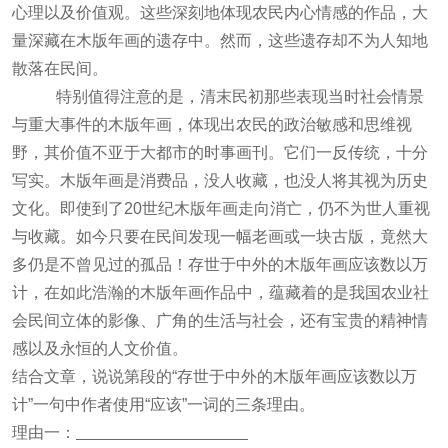
心理以及价值观。这些深刻地体现农民内心情感的作品，大
量深藏在木版年画的遗存中。然而，这些遗存却不为人知地
散落在民间。
特别值得注意的是，清末民初那些表现当时社会情景
与重大事件的木版年画，体现出农民的政治敏感和思维视
野，其价值不亚于大都市的时事画刊。它们一反传统，十分
写实。木版年画是消费品，没人收藏，也没人将其视为历史
文化。即使到了20世纪木版年画走向消亡，仍不为世人重视
与收藏。如今只要在民间发现一幅老画或一块古版，竟然大
多仍是不曾见过的孤品！存世于中外的木版年画应该数以万
计，在如此浩瀚的木版年画作品
中，蕴藏着的是我国农业社
会民间立体的影像、广角的生活与社会，还有宝贵的精神情
感以及永恒的人文价值。
结合文章，说说第段的“存世于中外的木版年画应该数以万
计”一句中作者使用“应该”一词的三条理由。
理由一：