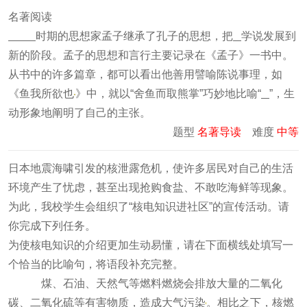
名著阅读
时期的思想家孟子继承了孔子的思想，把
学说发展到
新的阶段。孟子的思想和言行主要记录在《孟子》一书中。
从书中的许多篇章，都可以看出他善用譬喻陈说事理，如
《鱼我所欲也
》中，就以“舍鱼而取熊掌”巧妙地比喻“
”，生
动形象地阐明了自己的主张。
题型
名著导读
难度
中等
日本地震海啸引发的核泄露危机，使许多居民对自己的生活
环境产生了忧虑，甚至出现抢购食盐、不敢吃海鲜等现象。
为此，我校学生会组织了“核电知识进社区”的宣传活动。请
你完成下列任务。
为使核电知识的介绍更加生动易懂，请在下面横线处填写一
个恰当的比喻句，将语段补充完整。
煤、石油、天然气等燃料燃烧会排放大量的二氧化
碳、二氧化硫等有害物质，造成大气污染
。相比之下，核燃