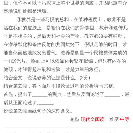
里，但你不可以把污泥抹上整个世界的胸膛，并因此煞有介
事地说到处都是污垢。
④教养是一些习惯的总和，在某种程度上，教养不是
活在我们的皮肤上，是繁衍在我们的骨髓
里。教养和遗传几
乎是不相关的，是后天和社会的产物。教养必须要有酵母，
在潜移默化和条件反射的共同烘烤下，假以足够的时日，才
能自然而然地散发出香气。教养是衡量一个民族整体素质的
一张X光片。脸
面上可以依靠化妆繁花似锦，但只有内在的
健硕，才经得起冲刷和考验，才是力量的象征。
结合全文，说说教养的证据是什么。(2分)
结合第②段，将下面对本段论证过程的分析填写完整。
首先，提出了
的观点，然后从反面论述了
，最
后从正面论述了
。
说说第③段画线句子的深刻含义。
题型
现代文阅读
难度
中等