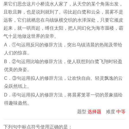
果它们思念这片小桥流水人家了，从天空的某个角落出发，
且歌且舞，也是说到就到了。④比起白鹭和云朵，晨雾不是
远客，它们就栖息在乌镇纵横交织的水泽深处，只要它顽皮
起来，就一哄而起，缚住太阳，把人间幻化为海市蜃楼，霸
气十足地做这世界的皇帝。
A．①句运用反问的修辞方法，突出乌镇清晨的热闹及带给
人们的惊喜。
B．②句运用比喻的修辞方法，使人联想到白鹭飞翔时轻盈
优美的身姿。
C．③句运用拟人的修辞方法，让欢快自由、轻灵飘逸的云
朵跃然纸上。
D．④句运用拟人的修辞方法，将晨雾笼罩一切的景象描绘
得趣味盎然。
题型
选择题
难度
中等
下列句中标点符号使用正确的是：