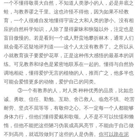
一个不懂得敬畏大自然，不知道人类渺小的人，必是井底之
蛙，与教养谬之千里。这也许怪不得他，因为如果不经教
育，一个人很难自发地懂得宇宙之大和人类的渺小。没有相
应的自然科学知识，人除了显得蒙昧和狭隘以外，注定也是
盲目傲慢的。若是看到一个成人野蛮地攀折林木，通常人们
就会毫不迟疑地评判道——这个人太没有教养了。之所以从
小就教育孩子要爱护花草，正是这种伟大感悟的最基本的训
练。可见教养和绿色是紧密地联系在一起的。懂得与自然协
调地相处，懂得爱护无言的植物的人，推而广之，他多半也
可能会爱惜更多的动物，爱护自己的同类。
③一个有教养的人，对人类
种种优秀的品质，比如忠
诚、勇敢、信任、勤勉、互助、舍己救人、临危不惧、
吃苦
耐劳、坚贞不屈等等，有敬仰之心。不一定每一个人都能够
身体力行，但他们懂得爱戴和歌颂。人不是不可以怯懦和懒
惰，但他不能把这些陋习伪装成高风亮节，不能由于自己做
不到高尚，就诋毁做到了这些的人是伪善。
你可以跪在泥