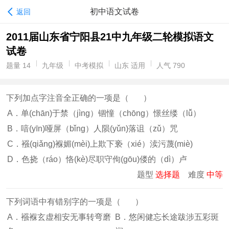
初中语文试卷
返回
2011届山东省宁阳县21中九年级二轮模拟语文
试卷
题量 14
九年级
中考模拟
山东 适用
人气 790
下列加点字注音全正确的一项是（ ）
A．单(chān)于禁（jìng）锢憧（chōng）憬丝缕（lǚ）
B．喑(yīn)哑屏（bǐng）人陨(yǔn)落诅（zǔ）咒
C．襁(qiǎng)褓媚(mèi)上欺下亵（xié）渎污蔑(miè)
D．色挠（ráo）恪(kè)尽职守佝(gōu)偻的（dì）卢
题型
选择题
难度
中等
下列词语中有错别字的一项是（ ）
A．襁褓玄虚相安无事转弯磨
B．悠闲健忘长途跋涉五彩斑