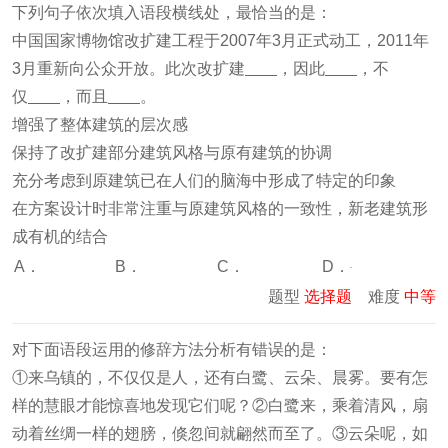
下列句子依次填入语段横线处，最恰当的是：
中国国家博物馆改扩建工程于2007年3月正式动工，2011年
3月重新向公众开放。此次改扩建
，因此
，不
仅
，而且
。
增强了整体建筑的层次感
保持了改扩建部分建筑风格与原有建筑的协调
充分考虑到原建筑已在人们的脑海中形成了特定的印象
在方案设计时非常注重与原建筑风格的一致性，新老建筑形
成有机的结合
A．
B．
C．
D．
题型
选择题
难度
中等
对下面语段运用的修辞方法分析有错误的是：
①来乌镇的，不仅仅是人，还有白鹭、云朵、晨雾。要有怎
样的慧眼才能惊喜地发现它们呢？②白鹭来，乘着清风，扇
动着丝绸一样的翅膀，倏忽间就翩然而至了。③云朵呢，如