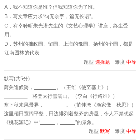
A．我不知道你是谁？但我知道你为了谁。
B．写文章应力求“句无余字，篇无长语”。
C．有幸聆听朱光潜先生的《文艺心理学》讲座，终生受
用。
D．苏州的拙政园、留园、上海的豫园、扬州的个园，都是
江南园林的代表
题型
选择题
难度
中等
默写(共5分)
萧关逢候骑，
。（王维《使至塞上》）
，将登太行雪满山。（李白《行路难》）
塞下秋来风景异，
。（范仲淹《渔家傲 秋思》）
这里稻田宽阔平整，田边排列着整齐的房屋，令人不禁想起
《桃花源记》中“
，
”的景象。
题型
默写
难度
中等