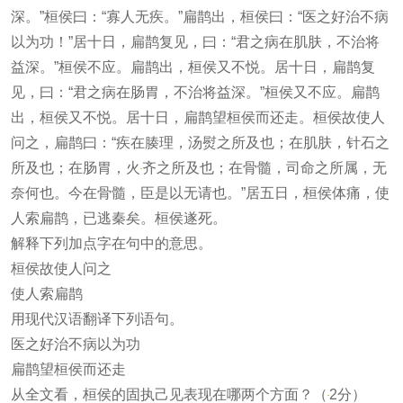
深。”桓侯曰：“寡人无疾。”扁鹊出，桓侯曰：“医之好治不病
以为功！”居十日，扁鹊复见，曰：“君之病在肌肤，不治将
益深。”桓侯不应。扁鹊出，桓侯又不悦。居十日，扁鹊复
见，曰：“君之病在肠胃，不治将益深。”桓侯又不应。扁鹊
出，桓侯又不悦。居十日，扁鹊望桓侯而还走。桓侯故使人
问之，扁鹊曰：“疾在腠理，汤熨之所及也；在肌肤，针石之
所及也；在肠胃，火
齐之所及也；在骨髓，司命之所属，无
奈何也。今在骨髓，臣是以无请也。”居五日，桓侯体痛，使
人索扁鹊，已逃秦矣。桓侯遂死。
解释下列加点字在句中的意思。
桓侯故使人问之
使人索扁鹊
用现代汉语翻译下列语句。
医之好治不病以为功
扁鹊望桓侯而还走
从全文看，桓侯的固执己见表现在哪两个方面？（
2分）