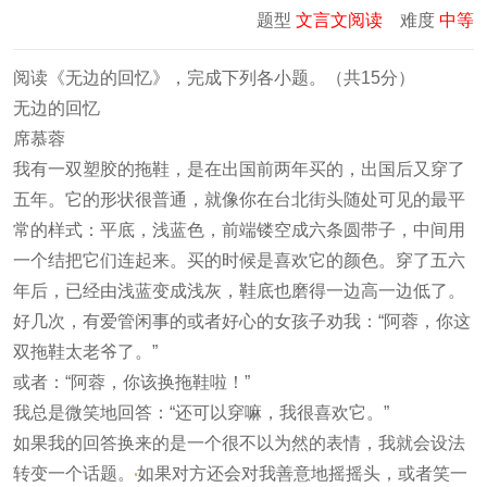
题型
文言文阅读
难度
中等
阅读《无边的回忆》，完成下列各小题。（共15分）
无边的回忆
席慕蓉
我有一双塑胶的拖鞋，是在出国前两年买的，出国后又穿了
五年。它的形状很普通，就像你在台北街头随处可见的最平
常的样式：平底，浅蓝色，前端镂空成六条圆带子，中间用
一个结把它们连起来。买的时候是喜欢它的颜色。穿了五六
年后，已经由浅蓝变成浅灰，鞋底也磨得一边高一边低了。
好几次，有爱管闲事的或者好心的女孩子劝我：“阿蓉，你这
双拖鞋太老爷了。”
或者：“阿蓉，你该换拖鞋啦！”
我总是微笑地回答：“还可以穿嘛，我很喜欢它。”
如果我的回答换来的是一个很不以为然的表情，我就会设法
转变一个话题。
如果对方还会对我善意地摇摇头，或者笑一