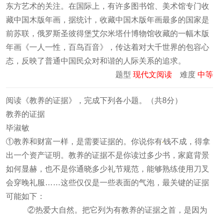
东方艺术的关注。在国际上，有许多图书馆、美术馆专门收
藏中国木版年画，据统计，收藏中国木版年画最多的国家是
前苏联，俄罗斯圣彼得堡艾尔米塔什博物馆收藏的一幅木版
年画《一人一性，百鸟百音》，传达着对大千世界的包容心
态，反映了普通中国民众对和谐的人际关系的追求。
题型
现代文阅读
难度
中等
阅读《教养的证据》，完成下列各小题。（共8分）
教养的证据
毕淑敏
①教养和财富一样，是需要证据的。你说你有
钱不成，得拿
出一个资产证明。教养的证据不是你读过多少书，家庭背景
如何显赫，也不是你通晓多少礼节规范，能够熟练使用刀叉
会穿晚礼服……这些仅仅是一些表面的气泡，最关键的证据
可能如下：
②热爱大自然。把它列为有教养的证据之首，是因为