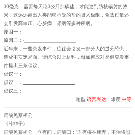
30毫克，需要每天吃3公斤加碘盐，才能达到防核辐射的效
果，这远远超出人类能够承受的盐的摄入极限，食盐过量还
会引发高血压、心脏病、肾病等多种疾病。
原因一：
原因二：
近年来，一些突发事件，往往会引发一部分人的过分恐慌，
造成不安定局面。请综合以上材料，就如何应对类似突发事
件提出三条倡议。
倡议一：
倡议二：
倡议三：
题型
语言表达
难度
中等
扁鹊见蔡桓公
《韩非子》
扁鹊见蔡桓公，立有间，扁鹊曰：“君有疾在腠理，不治将恐