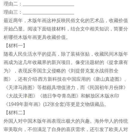
理由二：
理由三：
最近两年，木版年画这种反映民俗文化的艺术品，收藏价值
开始凸显。阅读下面链接材料，结合文中相关知识，简要分
析哪些木版年画更具收藏价值。
【材料一】
随着人民生活水平的提高，除了装裱张贴，收藏民间木版年
画成为这几年收藏界的新兴项目。像变法题材的《捉拿康有
为》，表现反帝国主义侵略的《刘提督克复水战得胜全
图》，还有介绍
西方新科技在中国应用的《唐山真迹图》、
《天津马路图》等都颇具增值潜力，而《民国初年月份牌》
《大战天津
图》《德日争夺青岛图》和解放区木版水印
《1949年新年画》(12张全套)等更是文物级藏品。
【材料二】
外国人对中国木版年画表现出极大的兴趣。海外华人的传统
审美取向，不但满足了自身的喜庆需求，还引发了欧美人对