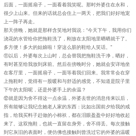
后面，一面摇扇子，一面看着我笑呢。那时外婆住在永和，
很少上山来。但来的话就总会住上一两天，把我们好好地宠
上一阵子再走。
那天傍晚，她就是那样含笑地对我说：“今天下午，我用你们
浇花的水管给你把拖鞋洗了，刚放在太阳地里晒晒就干了。
多方便！多大的姑娘啦！穿这么脏的鞋给人笑话。”
⑪以后，外婆每次上山时，总会替我把拖鞋洗干净，晒好，
有时甚至给我放到床前。然后在傍晚时分，她就会安详地坐
在客厅里，一面摇扇子，一面等着我们回来。我常常会在穿
上拖鞋时，觉得有一股暖和与舒适的感觉，不知道是院子里
下午的太阳呢，还是外婆手上的余温？
⑫就是因为舍不得这一点余温，外婆去世的消息传来以后，
所有能够让我纪念她老人家的东西：比如出国前夕给我的戒
指，给我买料子赶做的小棉袄，都在泪眼盈盈中好好地收起
来了。这双拖鞋，也就一直留在身旁，舍不得丢。每次接触
到它灰旧的表面时，便仿佛也接触到曾洗过它的外婆的温暖