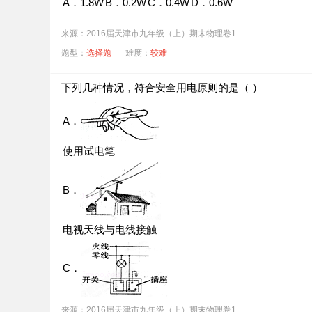
A．1.8W
B．0.2W
C．0.4W
D．0.6W
来源：2016届天津市九年级（上）期末物理卷1
题型：
选择题
难度：
较难
下列几种情况，符合安全用电原则的是（ ）
A．
使用试电笔
B．
电视天线与电线接触
C．
接线盒中开关和三孔插座的接线图
来源：2016届天津市九年级（上）期末物理卷1