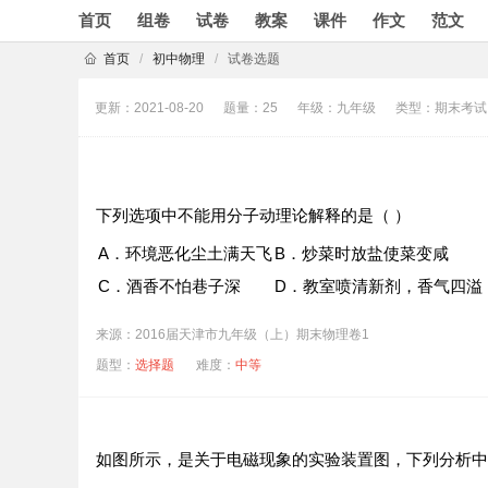
首页
组卷
试卷
教案
课件
作文
范文
首页
/
初中物理
/
试卷选题
更新：2021-08-20
题量：25
年级：九年级
类型：期末考试
下列选项中不能用分子动理论解释的是（ ）
A．环境恶化尘土满天飞
B．炒菜时放盐使菜变咸
C．酒香不怕巷子深
D．教室喷清新剂，香气四溢
来源：2016届天津市九年级（上）期末物理卷1
题型：
选择题
难度：
中等
如图所示，是关于电磁现象的实验装置图，下列分析中