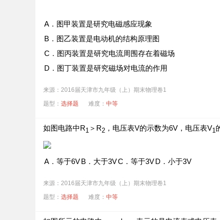
A．图甲装置是研究电磁感应现象
B．图乙装置是电动机的结构原理图
C．图丙装置是研究电流周围存在着磁场
D．图丁装置是研究磁场对电流的作用
来源：2016届天津市九年级（上）期末物理卷1
题型：
选择题
难度：
中等
如图电路中R
＞R
，电压表V的示数为6V，电压表V
1
2
1
A．等于6V
B．大于3V
C．等于3V
D．小于3V
来源：2016届天津市九年级（上）期末物理卷1
题型：
选择题
难度：
中等