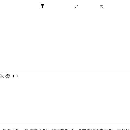
的示数（ ）