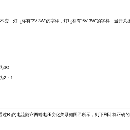
不变，灯L
标有“3V 3W”的字样，灯L
标有“6V 3W”的字样．当开
1
2
为3Ω
为2：1
，通过R
的电流随它两端电压变化关系如图乙所示，则下列计算正确的
1