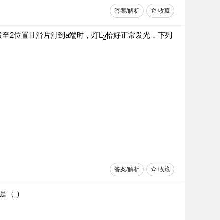
答案/解析
收藏
关拨至2位置且滑片滑到a端时，灯L
恰好正常发光．下列
2
答案/解析
收藏
是（ ）