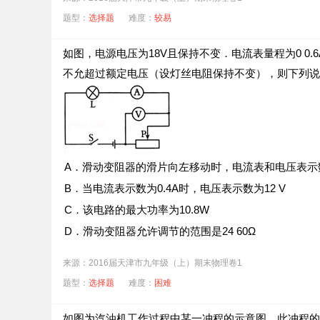
题型：
选择题
难度：
较易
D．
如图，电源电压为18V且保持不变．电流表量程为0 0.
在高压输电线下放风筝
不允超过额定电压（设灯丝电阻保持不变），则下列说
A．滑动变阻器的滑片向左移动时，电流表和电压表示
B．当电流表示数为0.4A时，电压表示数为12 V
C．该电路的最大功率为10.8W
D．滑动变阻器允许调节的范围是24 60Ω
来源：2016届天津市九年级（上）期末物理卷1
题型：
选择题
难度：
困难
如图为汽油机工作过程中某一冲程的示意图，此冲程的