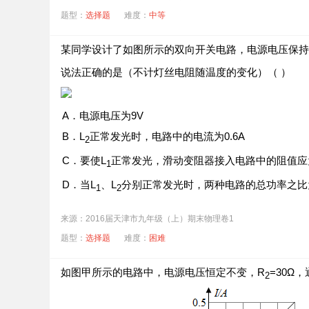
题型：
选择题
难度：
中等
某同学设计了如图所示的双向开关电路，电源电压保持
说法正确的是（不计灯丝电阻随温度的变化）（ ）
A．电源电压为9V
B．L
正常发光时，电路中的电流为0.6A
2
C．要使L
正常发光，滑动变阻器接入电路中的阻值应
1
D．当L
、L
分别正常发光时，两种电路的总功率之比
1
2
来源：2016届天津市九年级（上）期末物理卷1
题型：
选择题
难度：
困难
如图甲所示的电路中，电源电压恒定不变，R
=30Ω
2