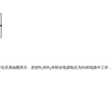
变化关系如图所示．若把R
和R
串联在电源电压为6V的电路中工作，
1
2