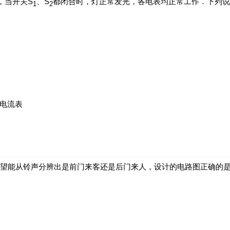
，当开关S
、S
都闭合时，灯正常发光，各电表均正常工作．下列说
1
2
是电流表
望能从铃声分辨出是前门来客还是后门来人，设计的电路图正确的是