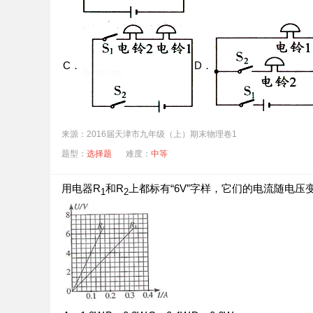
C．
D．
来源：2016届天津市九年级（上）期末物理卷1
题型：
选择题
难度：
中等
用电器R
和R
上都标有“6V”字样，它们的电流随电压
1
2