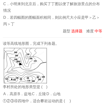
C．小明来到北京后，购买了丁图以便了解旅游景点的分布
情况
D．若四幅图的图幅面积相同，则比例尺大小应是甲＞乙＞
丙＞丁
题型
选择题
难度
中等
读等高线地形图，完成下列各题。
李村所处的地形类型是 ( )
A．高原
B．盆地
C．丘陵
D．山地
①②③④四地中，适合攀岩运动的是 ( )