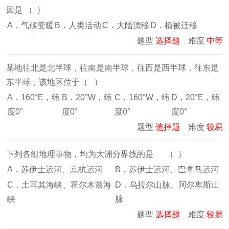
因是 （ ）
A．气候变暖
B．人类活动
C．大陆漂移
D．植被迁移
题型
选择题
难度
中等
某地往北是北半球，往南是南半球，往西是西半球，往东是
东半球，该地区位于（ ）
A．160°E，纬
B．20°W，纬
C．160°W，纬
D．20°E，纬
度0°
度0°
度0°
度0°
题型
选择题
难度
较易
下列各组地理事物，均为大洲分界线的是 （ ）
A．苏伊士运河、京杭运河
B．苏伊士运河、巴拿马运河
C．土耳其海峡、霍尔木兹海
D．乌拉尔山脉、阿尔卑斯山
峡
脉
题型
选择题
难度
较易