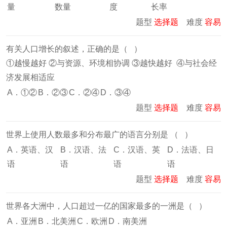
量
数量
度
长率
题型
选择题
难度
容易
有关人口增长的叙述，正确的是（ ）
①越慢越好 ②与资源、环境相协调 ③越快越好 ④与社会经
济发展相适应
A．①②
B．②③
C．②④
D．③④
题型
选择题
难度
容易
世界上使用人数最多和分布最广的语言分别是 （ ）
A．英语、汉
B．汉语、法
C．汉语、英
D．法语、日
语
语
语
语
题型
选择题
难度
容易
世界各大洲中，人口超过一亿的国家最多的一洲是（ ）
A．亚洲
B．北美洲
C．欧洲
D．南美洲