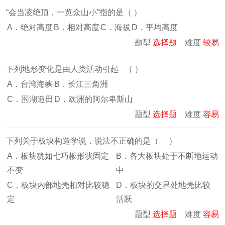
“会当凌绝顶，一览众山小”指的是（ ）
A．绝对高度
B．相对高度
C．海拔
D．平均高度
题型
选择题
难度
较易
下列地形变化是由人类活动引起 （ ）
A．台湾海峡
B．长江三角洲
C．围湖造田
D．欧洲的阿尔卑斯山
题型
选择题
难度
容易
下列关于板块构造学说，说法不正确的是（ ）
A．板块犹如七巧板形状固定
B．各大板块处于不断地运动
不变
中
C．板块内部地壳相对比较稳
D．板块的交界处地壳比较
定
活跃
题型
选择题
难度
容易