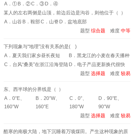
A．①
B．②
C．③
D．④
某人的左右两侧是山顶，前边后边是沟谷，则他位于（ ）
A．山谷
B．鞍部
C．山脊
D．盆地底部
题型
综合题
难度
中等
下列现象与“地理”没有关系的是( )
A．夏天我们家乡昼长夜短
B．黑龙江的小麦在春天播种
C．台风“桑美”在浙江沿海登陆
D．电子产品更新换代很快
题型
选择题
难度
较易
东、西半球的分界线是（ ）
A．0°E、
B．20°W、
C．0°、
D．90°E、
160°W
160°E
180°W
90°W
题型
选择题
难度
较易
酷寒的南极大陆，地下沉睡着万顷煤田。产生这种现象的原