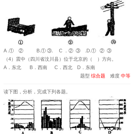
A .① ② B.① ③. C ．② ③ .D.① ② ③
（4）震中（四川省汶川县）位于北京的（ ）方向。
A．东北 B．西南 C．西北 D．东南
题型
综合题
难度
中等
读下图，分析，完成下列各题。