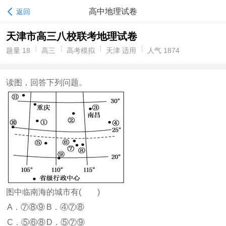
高中地理试卷
返回
天津市高三八校联考地理试卷
题量 18
高三
高考模拟
天津 适用
人气 1874
读图，回答下列问题。
图中临南海的城市有( )
A．⑦⑧⑨
B．④⑦⑧
C．⑤⑥⑧
D．⑤⑦⑨