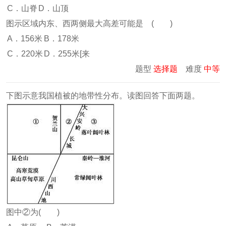
C．山脊
D．山顶
图示区域内东、西两侧最大高差可能是 ( )
A．156米
B．178米
C．220米
D．255米[来
题型
选择题
难度
中等
下图示意我国植被的地带性分布。读图回答下面两题。
图中②为( )