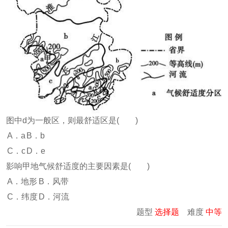
图中d为一般区，则最舒适区是( )
A．a
B．b
C．c
D．e
影响甲地气候舒适度的主要因素是( )
A．地形
B．风带
C．纬度
D．河流
题型
选择题
难度
中等