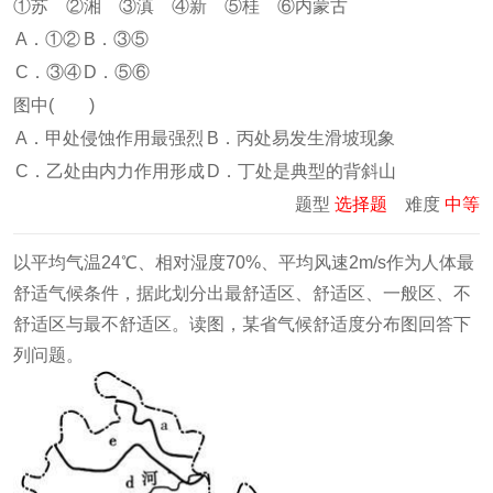
①苏 ②湘 ③滇 ④新 ⑤桂 ⑥内蒙古
A．①②
B．③⑤
C．③④
D．⑤⑥
图中( )
A．甲处侵蚀作用最强烈
B．丙处易发生滑坡现象
C．乙处由内力作用形成
D．丁处是典型的背斜山
题型
选择题
难度
中等
以平均气温24℃、相对湿度70%、平均风速2m/s作为人体最
舒适气候条件，据此划分出最舒适区、舒适区、一般区、不
舒适区与最不舒适区。读图，某省气候舒适度分布图回答下
列问题。