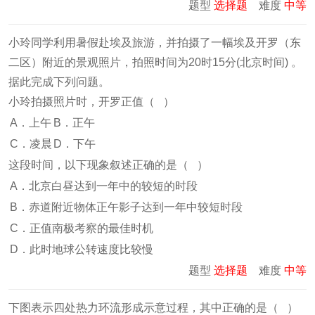
题型
选择题
难度
中等
小玲同学利用暑假赴埃及旅游，并拍摄了一幅埃及开罗（东
二区）附近的景观照片，拍照时间为20时15分(北京时间) 。
据此完成下列问题。
小玲拍摄照片时，开罗正值（ ）
A．上午
B．正午
C．凌晨
D．下午
这段时间，以下现象叙述正确的是（ ）
A．北京白昼达到一年中的较短的时段
B．赤道附近物体正午影子达到一年中较短时段
C．正值南极考察的最佳时机
D．此时地球公转速度比较慢
题型
选择题
难度
中等
下图表示四处热力环流形成示意过程，其中正确的是（ ）