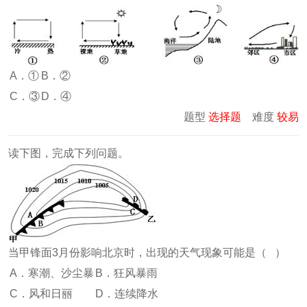
A．①
B．②
C．③
D．④
题型
选择题
难度
较易
读下图，完成下列问题。
当甲锋面3月份影响北京时，出现的天气现象可能是（ ）
A．寒潮、沙尘暴
B．狂风暴雨
C．风和日丽
D．连续降水