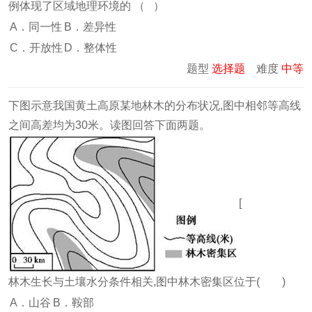
例体现了区域地理环境的 （ ）
A．同一性
B．差异性
C．开放性
D．整体性
题型
选择题
难度
中等
下图示意我国黄土高原某地林木的分布状况,图中相邻等高线
之间高差均为30米。读图回答下面两题。
[
林木生长与土壤水分条件相关,图中林木密集区位于( )
A．山谷
B．鞍部