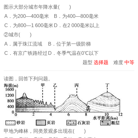
图示大部分城市年降水量( )
A．为200—400毫米
B．为400—800毫米
C．为800—1 600毫米
D．在2 000毫米以上
②城市( )
A．属于珠江流域
B．位于第一级阶梯
C．有京广铁路经过
D．冬季气温在0℃以下
题型
选择题
难度
中等
读图，回答下列问题。
甲地为峰林，同类景观多出现在( )