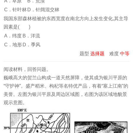
A．草原
B．荒漠
C．针叶林
D．针阔混交林
我国东部森林植被的东西宽度在南北方向上发生变化,其主导
因素是( )
A．纬度
B．洋流
C．地形
D．季风
题型
选择题
难度
中等
阅读材料，回答问题。
巍峨高大的贺兰山构成一道天然屏障，使其成为银川平原的
“守护神”。盛产稻米、枸杞等名特优产品，有着“塞上江南”的
美誉。左图为银川平原及周边区域图，右图为该区域地貌景
观示意图。