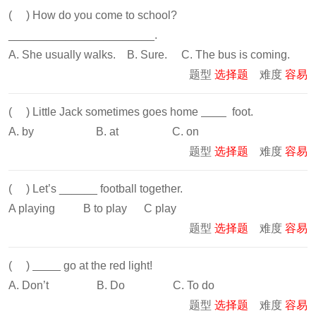
( ) How do you come to school?
_______________________.
A. She usually walks. B. Sure. C. The bus is coming.
题型
选择题
难度
容易
( ) Little Jack sometimes goes home
foot.
A. by B. at C. on
题型
选择题
难度
容易
( ) Let’s ______ football together.
A playing B to play C play
题型
选择题
难度
容易
( )
go at the red light!
A. Don’t B. Do C. To do
题型
选择题
难度
容易