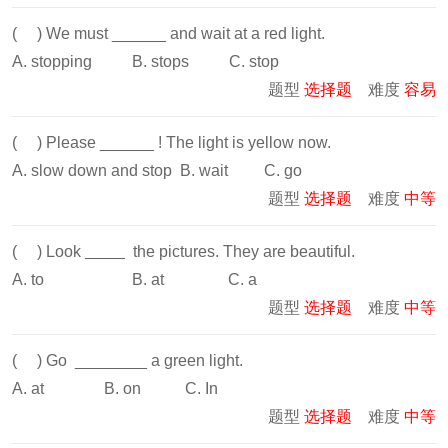
( ) We must ______ and wait at a red light.
A. stopping B. stops C. stop
题型
选择题
难度
容易
( ) Please ______ ! The light is yellow now.
A. slow down and stop B. wait C. go
题型
选择题
难度
中等
( ) Look
the pictures. They are beautiful.
A. to B. at C. a
题型
选择题
难度
中等
( ) Go ________ a green light.
A. at B. on C. In
题型
选择题
难度
中等