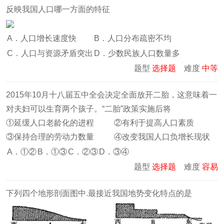
反映我国人口哪一方面的特征
A．人口增长速度快
B．人口分布疏密不均
C．人口与资源矛盾突出
D．少数民族人口数量多
题型
选择题
难度
中等
2015年10月十八届五中全会决定全面放开二胎，这意味着一
对夫妇可以生育两个孩子。“二胎”政策实施后将
①延缓人口老龄化的进程 ②有利于提高人口素质
③保持合理的劳动力数量 ④改变我国人口负增长现状
A．①②
B．①③
C．②③
D．③④
题型
选择题
难度
容易
下列四个地形剖面图中.最接近我国地势变化特点的是