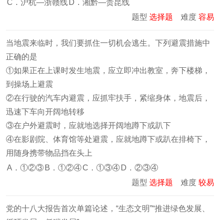
C．沪杭—浙赣线
D．湘黔—贵昆线
题型
选择题
难度
容易
当地震来临时，我们要抓住一切机会逃生。下列避震措施中
正确的是
①如果正在上课时发生地震，应立即冲出教室，奔下楼梯，
到操场上避震
②在行驶的汽车内避震，应抓牢扶手，紧缩身体，地震后，
迅速下车向开阔地转移
③在户外避震时，应就地选择开阔地蹲下或趴下
④在影剧院、体育馆等处避震，应就地蹲下或趴在排椅下，
用随身携带物品挡在头上
A．①②③
B．①②④
C．①③④
D．②③④
题型
选择题
难度
较易
党的十八大报告首次单篇论述，“生态文明”“推进绿色发展、