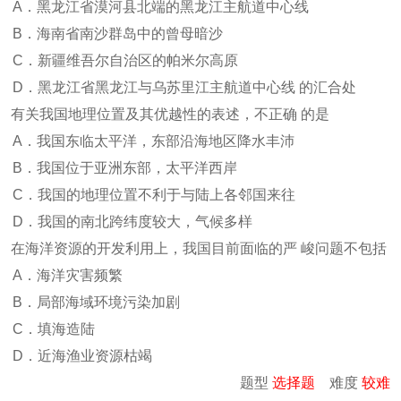
A．黑龙江省漠河县北端的黑龙江主航道中心线
B．海南省南沙群岛中的曾母暗沙
C．新疆维吾尔自治区的帕米尔高原
D．黑龙江省黑龙江与乌苏里江主航道中心线 的汇合处
有关我国地理位置及其优越性的表述，不正确 的是
A．我国东临太平洋，东部沿海地区降水丰沛
B．我国位于亚洲东部，太平洋西岸
C．我国的地理位置不利于与陆上各邻国来往
D．我国的南北跨纬度较大，气候多样
在海洋资源的开发利用上，我国目前面临的严 峻问题不包括
A．海洋灾害频繁
B．局部海域环境污染加剧
C．填海造陆
D．近海渔业资源枯竭
题型
选择题
难度
较难