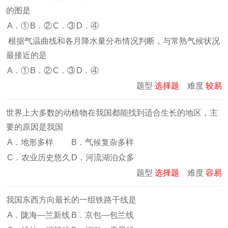
的图是
A．①
B．②
C．③
D．④
根据气温曲线和各月降水量分布情况判断，与常熟气候状况
最接近的是
A．①
B．②
C．③
D．④
题型
选择题
难度
较易
世界上大多数的动植物在我国都能找到适合生长的地区，主
要的原因是我国
A．地形多样
B．气候复杂多样
C．农业历史悠久
D．河流湖泊众多
题型
选择题
难度
容易
我国东西方向最长的一组铁路干线是
A．陇海—兰新线
B．京包—包兰线