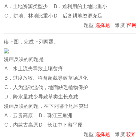
A．土地资源类型少
B．难利用的土地比重小
C．耕地、林地比重小
D．后备耕地资源充足
题型
选择题
难度
容易
读下图，完成下列两题。
漫画反映的问题是
A．水土流失导致土壤贫瘠
B．过度放牧、牲畜超载导致草场退化
C．人为滥砍滥伐，地面缺乏植物保护
D．降水量减少导致草类生长衰减
漫画反映的问题，在下列哪个地区突出
A．云贵高原
B．珠江三角洲
C．内蒙古高原
D．长江中下游平原
题型
选择题
难度
较难