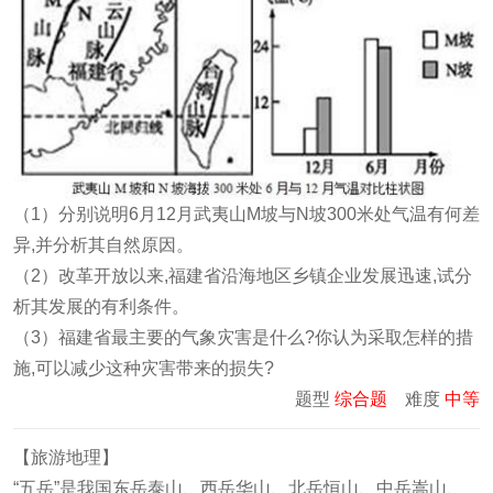
（1）分别说明6月12月武夷山M坡与N坡300米处气温有何差
异,并分析其自然原因。
（2）改革开放以来,福建省沿海地区乡镇企业发展迅速,试分
析其发展的有利条件。
（3）福建省最主要的气象灾害是什么?你认为采取怎样的措
施,可以减少这种灾害带来的损失?
题型
综合题
难度
中等
【旅游地理】
“五岳”是我国东岳泰山、西岳华山、北岳恒山、中岳嵩山、