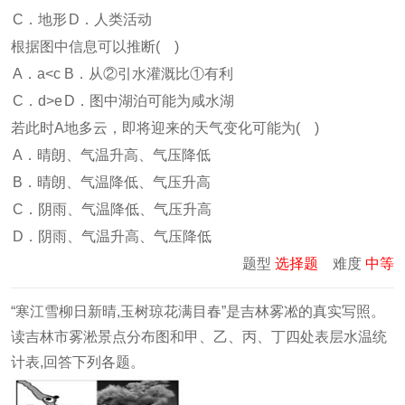
C．地形
D．人类活动
根据图中信息可以推断( )
A．a<c
B．从②引水灌溉比①有利
C．d>e
D．图中湖泊可能为咸水湖
若此时A地多云，即将迎来的天气变化可能为( )
A．晴朗、气温升高、气压降低
B．晴朗、气温降低、气压升高
C．阴雨、气温降低、气压升高
D．阴雨、气温升高、气压降低
题型
选择题
难度
中等
“寒江雪柳日新晴,玉树琼花满目春”是吉林雾凇的真实写照。
读吉林市雾淞景点分布图和甲、乙、丙、丁四处表层水温统
计表,回答下列各题。