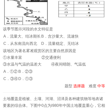
该季节图示河段的水文特征是
A．流量大、结冰期长
B．含沙量大、流速快
C．从东南流向西北
D．流量稳定、无结冰
该地区为著名雾凇观赏区的主要自然原因是
①水量丰富 ②交通便利
③水温与气温的温差大 ④夜间晴朗、气温低
A．①②
B．②③
C．③④
D．①③
题型
选择题
难度
中等
土地覆盖是植被、土壤、河湖、沼泽及各种建筑物等地表诸
要素的综合体。下图中0点为l980年中国土地覆盖重心，它相