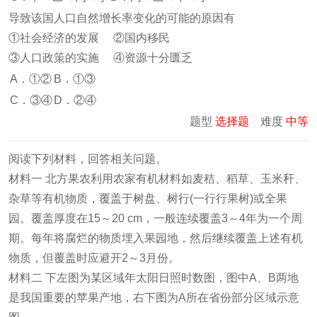
导致该国人口自然增长率变化的可能的原因有
①社会经济的发展 ②国内移民
③人口政策的实施 ④资源十分匮乏
A．①②
B．①③
C．③④
D．②④
题型
选择题
难度
中等
阅读下列材料，回答相关问题。
材料一 北方果农利用农家有机材料如麦秸、稻草、玉米秆、
杂草等有机物质，覆盖于树盘、树行(一行行果树)或全果
园。覆盖厚度在15～20 cm，一般连续覆盖3～4年为一个周
期。每年将腐烂的物质埋入果园地，然后继续覆盖上述有机
物质，但覆盖时应避开2～3月份。
材料二 下左图为某区域年太阳日照时数图，图中A、B两地
是我国重要的苹果产地，右下图为A所在省份部分区域示意