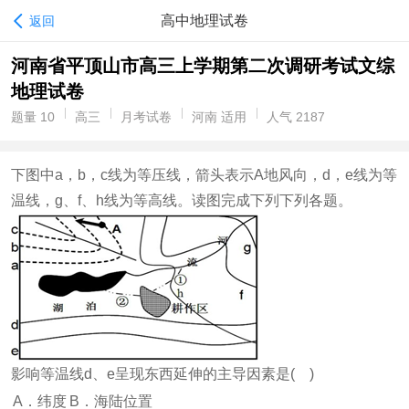
高中地理试卷
返回
河南省平顶山市高三上学期第二次调研考试文综
地理试卷
题量 10
高三
月考试卷
河南 适用
人气 2187
下图中a，b，c线为等压线，箭头表示A地风向，d，e线为等
温线，g、f、h线为等高线。读图完成下列下列各题。
影响等温线d、e呈现东西延伸的主导因素是( )
A．纬度
B．海陆位置