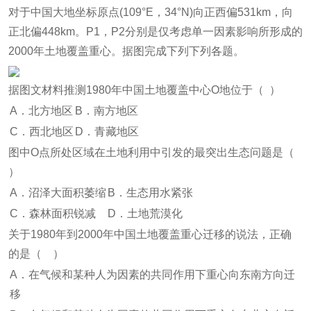
对于中国大地坐标原点(109°E，34°N)向正西偏531km，向
正北偏448km。P1，P2分别是仅考虑单一因素影响所形成的
2000年土地覆盖重心。据图完成下列下列各题。
据图文材料推测1980年中国土地覆盖中心O地位于（ ）
A．北方地区
B．南方地区
C．西北地区
D．青藏地区
图中O点所处区域在土地利用中引发的最突出生态问题是（
）
A．沼泽大面积萎缩
B．生态用水紧张
C．森林面积锐减
D．土地荒漠化
关于1980年到2000年中国土地覆盖重心迁移的说法，正确
的是（ ）
A．在气候和某种人为因素的共同作用下重心向东南方向迁
移