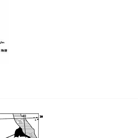
。若仅考虑地形因素，最适宜建坝处坝顶长度约（ ）