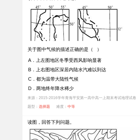
C．405米
D．415米
图示各村村名中可能有“坪”字的是（ ）
A．①村
B．②村
C．③村
D．④村
下列说法正确的是（ ）
关于图中气候的描述正确的是（ ）
A．M乡地处R、S两条河流的分水岭
B．①村位于R河流的源头，水运便利
A．上左图地区冬季受西风影响显著
C．②村比③村服务范围小，服务等级高
B．上右图地区深居内陆水汽难以到达
D．图中所示公路，M至④间起伏最大
C．都为温带大陆性气候
D．两地终年降水稀少
有关图中四条河流及其流域的说法，正确的是（ ）
来源：2015-2016学年青海平安第一高中高一上期末考试地理试卷
题型：
选择题
难度：
中等
A．内河航运都很发达
B．流经地区光热丰富、水源充足
读图，回答下列问题。
C．中下游地区都存在土地荒漠化和次生盐碱化问题
D．流经地区土壤肥沃，水汽充沛