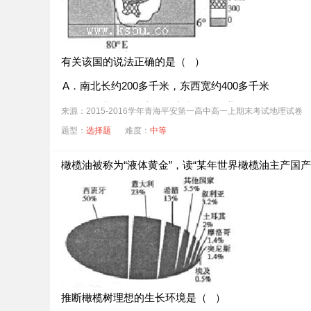
A．曼德海峡冬季
B．霍尔木兹海峡冬季
C．莫桑比克海峡夏季
D．直布罗陀海峡夏季
有关该国的说法正确的是（ ）
A．南北长约200多千米，东西宽约400多千米
B．位于我国的西南、澳大利亚的西北
来源：2015-2016学年青海平安第一高中高一上期末考试地理试卷
C．冬季商贸船队可借助洋流更快地驶往马六甲海峡
题型：
选择题
难度：
中等
D．位于板块边界，受地震、海啸影响大
橄榄油被称为“液体黄金”，读“某年世界橄榄油主产国
该国东侧冬季降水较多的原因是（ ）
A．西南风影响，降水较多
B．地中海气候区，冬季降水多
C．赤道低压控制，形成对流雨
D．气流受地形抬升，形成地形雨
推断橄榄树理想的生长环境是（ ）