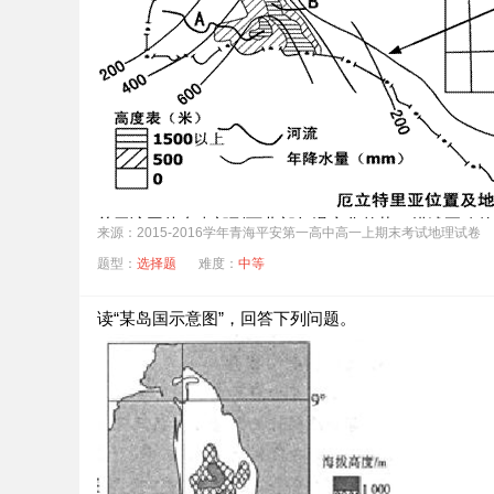
C．65m
D．90m
关于该国从东南部到西北部气温变化趋势，描述正确的
来源：2015-2016学年青海平安第一高中高一上期末考试地理试卷
A．逐渐升高
B．逐渐降低
题型：
选择题
难度：
中等
C．先升高，后降低
D．先降低，后升高
读“某岛国示意图”，回答下列问题。
解决该国农业用水紧缺的可行措施有（ ）
①建水库 ②海水淡化 ③跨流域从他国调水 ④改进灌溉
A．②④
B．①④
C．②③
D．①③
我国欲支援一批农业机械设备到该国，选择的最佳海运