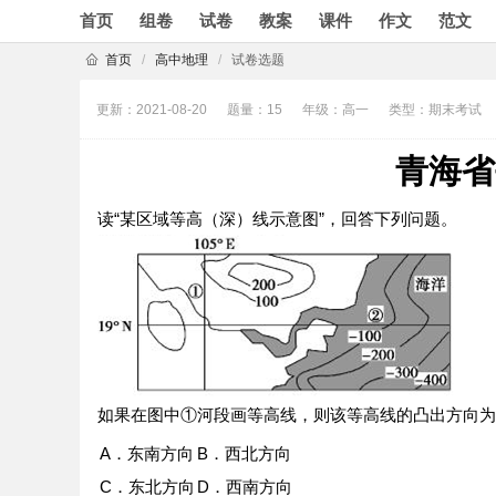
首页
组卷
试卷
教案
课件
作文
范文
首页
/
高中地理
/
试卷选题
更新：2021-08-20
题量：15
年级：高一
类型：期末考试
青海省
读“某区域等高（深）线示意图”，回答下列问题。
如果在图中①河段画等高线，则该等高线的凸出方向为
A．东南方向
B．西北方向
C．东北方向
D．西南方向