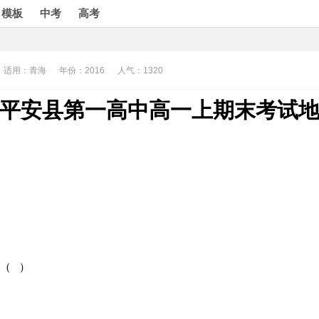
模板
中考
高考
适用：青海
年份：2016
人气：1320
平安县第一高中高一上期末考试
（ ）