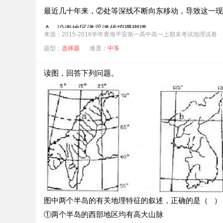
最近几十年来，②处等深线不断向东移动，导致这一现
A．沿海地区滥采滥伐挖珊瑚礁
来源：2015-2016学年青海平安第一高中高一上期末考试地理试卷
B．河口段经常使用挖沙船清除泥沙
题型：
选择题
难度：
中等
C．流域内植被破坏严重，入海泥沙沉积严重
读图，回答下列问题。
D．沿海地区红树林遭到了严重破坏
图中两个半岛的有关地理特征的叙述，正确的是（ ）
①两个半岛的西部地区均有高大山脉