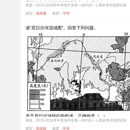
②两个半岛的地形以平原为主，河网密布
来源：2015-2016学年青海平安第一高中高一上期末考试地理试卷
③a点所在半岛受冰川作用影响，海岸线曲折
题型：
选择题
难度：
中等
④b点所在半岛以季风气候为主
读“尼日尔河流域图”。回答下列问题。
A．①②
B．①④
C．②③
D．③④
两个半岛地区均有丰富的（ ）
①太阳能资源 ②水力资源 ③劳动力资源 ④铁矿资源
A．①②
B．③④
C．②③
D．②④
关于尼日尔河特征的叙述，正确的是（ ）
来源：2015-2016学年青海平安第一高中高一上期末考试地理试卷
A．源头河段以冰川融水补给为主
题型：
选择题
难度：
中等