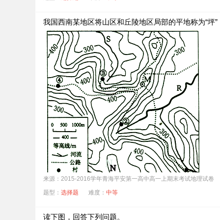
B．从源头到库利科罗河段水位的季节变化明显
我国西南某地区将山区和丘陵地区局部的平地称为“坪”
C．库利科罗到尼亚美河段水量逐渐增多
D．尼亚美以下河段流经峡谷地区，落差大，水能资源
图中P地区的主要环境问题可能是（ ）
A．水土流失和土壤盐碱化
B．生物多样性减少和土地酸化
C．土壤盐碱化和土地沙漠化
D．水土流失和生物多样性减少
来源：2015-2016学年青海平安第一高中高一上期末考试地理试卷
图中N地的最高海拔可能为（ ）
题型：
选择题
难度：
中等
A．385米
B．395米
读下图，回答下列问题。