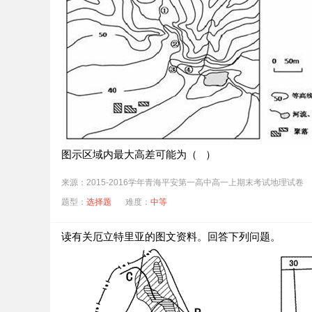
图示区域内最大高差可能为（ ）
A．50m
B．55m
来源：2015-2016学年青海平安第一高中高一上期末考试地理试卷
C．60m
D．65m
题型：
选择题
难度：
中等
图中①②③④附近河水流速最快的是（ ）
读有关厄立特里亚的图文资料。回答下列问题。
A．①
B．②
C．③
D．④
在图示区域内拟建一座小型水库，设计坝高约为13m
A．15m
B．40m