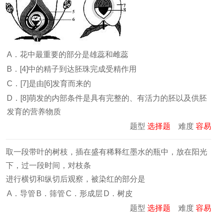
A．花中最重要的部分是雄蕊和雌蕊
B．[4]中的精子到达胚珠完成受精作用
C．[7]是由[6]发育而来的
D．[8]萌发的内部条件是具有完整的、有活力的胚以及供胚
发育的营养物质
题型
选择题
难度
容易
取一段带叶的树枝，插在盛有稀释红墨水的瓶中，放在阳光
下，过一段时间，对枝条
进行横切和纵切后观察，被染红的部分是
A．导管
B．筛管
C．形成层
D．树皮
题型
选择题
难度
容易