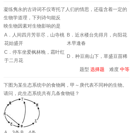
凝练隽永的古诗词不仅寄托了人们的情思，还蕴含着一定的
生物学道理，下列诗句能反
映生物因素对生物影响的是
A．人间四月芳菲尽，山寺桃
B．近水楼台先得月，向阳花
花始盛开
木早逢春
C．停车坐爱枫林晚，霜叶红
D．种豆南山下，草盛豆苗稀
于二月花
题型
选择题
难度
中等
下图为某生态系统中的食物网，甲～庚代表不同种的生物。
请问，此生态系统共有几条食物链？
A．3条
B．4条