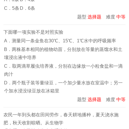
C．5条
D．6条
题型
选择题
难度
中等
下面哪一项实验不是对照实验
A．测量同一条金鱼在30℃、15℃、1℃水中的呼吸频率
B．两株基本相同的植物幼苗，分别放在等量的蒸馏水和土
壤浸出液中培养
C．取两滴草履虫培养液，分别在边缘放一小粒食盐和一滴
肉汁
D．两个瓶子装等量绿豆，一个加少量水放在室温中；另一
个加水浸没绿豆放在冰箱里
题型
选择题
难度
中等
农民一年到头都在田间劳作，春天耕地播种，夏天浇水施
肥，秋天收割晾晒。从生物学