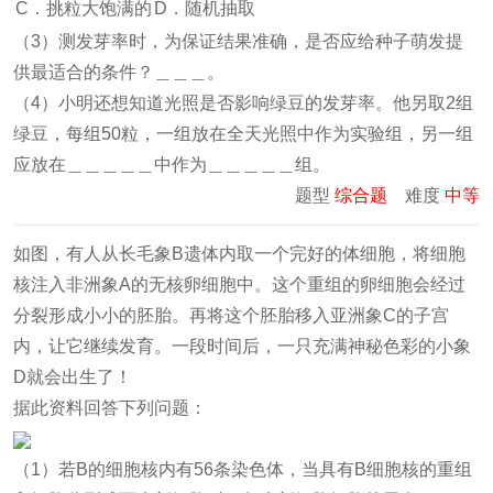
C．挑粒大饱满的
D．随机抽取
（3）测发芽率时，为保证结果准确，是否应给种子萌发提
供最适合的条件？＿＿＿。
（4）小明还想知道光照是否影响绿豆的发芽率。他另取2组
绿豆，每组50粒，一组放在全天光照中作为实验组，另一组
应放在＿＿＿＿＿中作为＿＿＿＿＿组。
题型
综合题
难度
中等
如图，有人从长毛象B遗体内取一个完好的体细胞，将细胞
核注入非洲象A的无核卵细胞中。这个重组的卵细胞会经过
分裂形成小小的胚胎。再将这个胚胎移入亚洲象C的子宫
内，让它继续发育。一段时间后，一只充满神秘色彩的小象
D就会出生了！
据此资料回答下列问题：
（1）若B的细胞核内有56条染色体，当具有B细胞核的重组