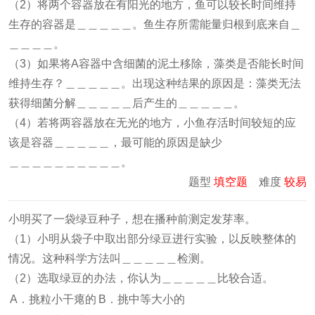
（2）将两个容器放在有阳光的地方，鱼可以较长时间维持
生存的容器是＿＿＿＿＿。鱼生存所需能量归根到底来自＿
＿＿＿＿。
（3）如果将A容器中含细菌的泥土移除，藻类是否能长时间
维持生存？＿＿＿＿＿。出现这种结果的原因是：藻类无法
获得细菌分解＿＿＿＿＿后产生的＿＿＿＿＿。
（4）若将两容器放在无光的地方，小鱼存活时间较短的应
该是容器＿＿＿＿＿，最可能的原因是缺少
＿＿＿＿＿＿＿＿＿＿。
题型
填空题
难度
较易
小明买了一袋绿豆种子，想在播种前测定发芽率。
（1）小明从袋子中取出部分绿豆进行实验，以反映整体的
情况。这种科学方法叫＿＿＿＿＿检测。
（2）选取绿豆的办法，你认为＿＿＿＿＿比较合适。
A．挑粒小干瘪的
B．挑中等大小的