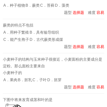
A．种子植物
B．蕨类
C．苔藓
D．藻类
题型
选择题
难度
容易
蕨类的特点不包括
A．用种子繁殖
B．具有输导组织
C．能产生孢子
D．古代蕨类形成煤
题型
选择题
难度
容易
小麦种子的结构与玉米种子很接近，小麦面粉的主要成分是
淀粉。那么面粉主要来自
小麦种子的
A．果肉
B．胚乳
C．子叶
D．胚芽
题型
选择题
难度
容易
下图中将来发育成茎和叶的是