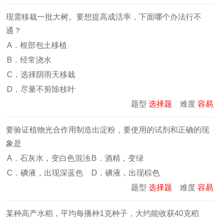
现需移栽一批大树。要想提高成活率，下面哪个办法行不
通？
A．根部包土移植
B．经常浇水
C．选择阴雨天移栽
D．尽量不剪除枝叶
题型
选择题
难度
容易
要验证植物光合作用制造出淀粉，要使用的试剂和正确的现
象是
A．石灰水，变白色混浊
B．酒精，变绿
C．碘液，出现深蓝色
D．碘液，出现棕色
题型
选择题
难度
容易
某种高产水稻，平均每播种1克种子，大约能收获40克稻