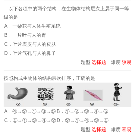
．以下各项中的两个结构，在生物体结构层次上属于同一等
级的是
A．一朵花与人体生殖系统
B．一片叶与人的胃
C．叶片表皮与人的皮肤
D．叶片气孔与人的鼻子
题型
选择题
难度
较易
按照构成生物体的结构层次排序，正确的是
A．④→②→①→③→⑤
B．①→②→③→④→⑤
C．⑤→①→③→④→②
D．②→①→④→③→⑤
题型
选择题
难度
容易