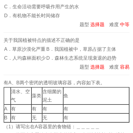
C．生命活动需要呼吸作用产生的水
D．有机物不能长时间储存
题型
选择题
难度
中等
关于我国植被特点的描述不正确的是
A．草原沙漠化严重
B．我国植被中，草原占据了主体
C．人均森林面积少
D．森林生态系统呈现衰退的趋势
题型
选择题
难度
容易
有A、B两个密闭的透明玻璃容器，内容如下表。
清水、空
含细菌的
藻类
鱼
气
泥土
A
有
有
有
有
B
有
无
无
有
（1）请写出在A容器里的食物链：＿＿＿＿＿