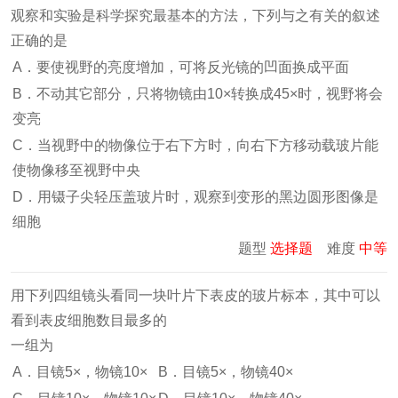
观察和实验是科学探究最基本的方法，下列与之有关的叙述
正确的是
A．要使视野的亮度增加，可将反光镜的凹面换成平面
B．不动其它部分，只将物镜由10×转换成45×时，视野将会
变亮
C．当视野中的物像位于右下方时，向右下方移动载玻片能
使物像移至视野中央
D．用镊子尖轻压盖玻片时，观察到变形的黑边圆形图像是
细胞
题型
选择题
难度
中等
用下列四组镜头看同一块叶片下表皮的玻片标本，其中可以
看到表皮细胞数目最多的
一组为
A．目镜5×，物镜10×
B．目镜5×，物镜40×