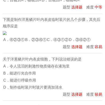
C．目镜10×，物镜10×
D．目镜10×，物镜40×
题型
选择题
难度
中等
下图是制作洋葱鳞片叶内表皮临时装片的几个步骤，其先后
顺序应是
A．④②③①
B．②③④①
C．④③①②
D．③④②①
题型
选择题
难度
容易
关于洋葱鳞片叶内表皮细胞，下列说法错误的是
A．令人流泪的刺激性物质储存在液泡里
B．能进行光合作用
C．能进行呼吸作用
D．制作临时装片时玻片要滴加清水
题型
选择题
难度
较易