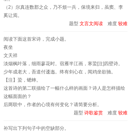
（2）尔真连数郡之众，乃不烦一兵，保境来归，虽窦、李
奚让焉。
题型
文言文阅读
难度
较难
阅读下面这首宋诗，完成小题。
夜坐
文天祥
淡烟枫叶落，细雨蓼花时。宿雁半江画，寒蛩[注]四壁诗。
少年成老大，吾道付逶迤。终有剑心在，闻鸡坐欲驰。
【注】蛩，蟋蟀。
这首诗的第二联描绘了一幅什么样的画面？诗人是怎样描绘
这幅面面的？
后两联中，作者的心境有何变化？请简要分析。
题型
诗歌鉴赏
难度
较难
补写出下列句子中的空缺部分。