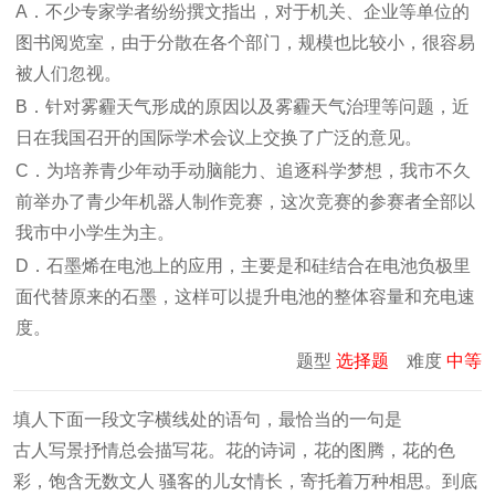
A．不少专家学者纷纷撰文指出，对于机关、企业等单位的
图书阅览室，由于分散在各个部门，规模也比较小，很容易
被人们忽视。
B．针对雾霾天气形成的原因以及雾霾天气治理等问题，近
日在我国召开的国际学术会议上交换了广泛的意见。
C．为培养青少年动手动脑能力、追逐科学梦想，我市不久
前举办了青少年机器人制作竞赛，这次竞赛的参赛者全部以
我市中小学生为主。
D．石墨烯在电池上的应用，主要是和硅结合在电池负极里
面代替原来的石墨，这样可以提升电池的整体容量和充电速
度。
题型
选择题
难度
中等
填人下面一段文字横线处的语句，最恰当的一句是
古人写景抒情总会描写花。花的诗词，花的图腾，花的色
彩，饱含无数文人 骚客的儿女情长，寄托着万种相思。到底