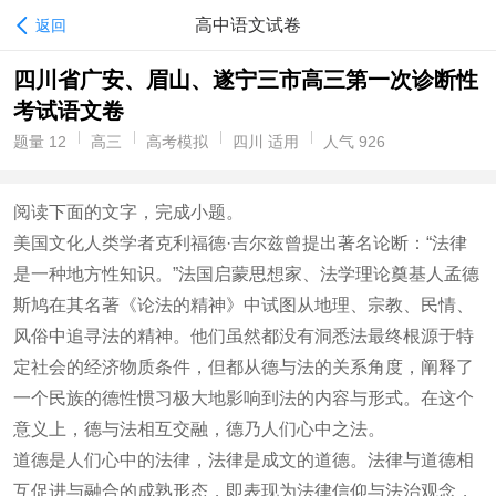
高中语文试卷
返回
四川省广安、眉山、遂宁三市高三第一次诊断性
考试语文卷
题量 12
高三
高考模拟
四川 适用
人气 926
阅读下面的文字，完成小题。
美国文化人类学者克利福德·吉尔兹曾提出著名论断：“法律
是一种地方性知识。”法国启蒙思想家、法学理论奠基人孟德
斯鸠在其名著《论法的精神》中试图从地理、宗教、民情、
风俗中追寻法的精神。他们虽然都没有洞悉法最终根源于特
定社会的经济物质条件，但都从德与法的关系角度，阐释了
一个民族的德性惯习极大地影响到法的内容与形式。在这个
意义上，德与法相互交融，德乃人们心中之法。
道德是人们心中的法律，法律是成文的道德。法律与道德相
互促进与融合的成熟形态，即表现为法律信仰与法治观念，