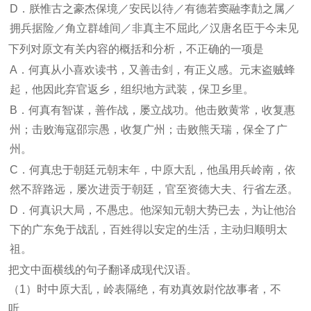
D．朕惟古之豪杰保境／安民以待／有德若窦融李勣之属／
拥兵据险／角立群雄间／非真主不屈此／汉唐名臣于今未见
下列对原文有关内容的概括和分析，不正确的一项是
A．何真从小喜欢读书，又善击剑，有正义感。元末盗贼蜂
起，他因此弃官返乡，组织地方武装，保卫乡里。
B．何真有智谋，善作战，屡立战功。他击败黄常，收复惠
州；击败海寇邵宗愚，收复广州；击败熊天瑞，保全了广
州。
C．何真忠于朝廷元朝末年，中原大乱，他虽用兵岭南，依
然不辞路远，屡次进贡于朝廷，官至资德大夫、行省左丞。
D．何真识大局，不愚忠。他深知元朝大势已去，为让他治
下的广东免于战乱，百姓得以安定的生活，主动归顺明太
祖。
把文中面横线的句子翻译成现代汉语。
（1）时中原大乱，岭表隔绝，有劝真效尉佗故事者，不
听。