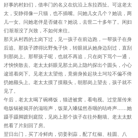
好事的村妇们，借串门的名义在炕沿上东拉西扯。可这老太
太，安静得像一只猫，也不插嘴。问她儿女几个？她说，两
儿一女。问她老伴是否健在？她说，去世二十多年了。闲妇
们渐渐没了兴致，不如何来往。
那天从村西的土岗下过，见一孩子在前边跑，一帮孩子在身
后追。那孩子蹽得比野兔子快，转眼就从她身边刮过，直刮
到那岗上。那帮孩子呢，也就不再追，只在岗下骂个一通，
才怏怏散去。老太太斜眼见那土岗上隐约探出个圆头，小心
逡巡着岗下。见老太太望他，竟俯身捡起块土坷垃不偏不倚
扔她额头上。老太太摸了摸额头，朝那岗上望去，孩子就不
见了。
午后，老太太喝了碗稀饭，猫进被窝，看电视。过堂屋传来
电饭锅被揭开的滋啦声，饭菜入嗓猛然吞咽的咕咚声……她
蹑手蹑脚踱到庭院，见岗上那个孩子在往外翻墙。老太太默
然看了片刻回了房。
翌日出门，买了冷鲜肉，切姜剥蒜，配了红椒、桂圆、八