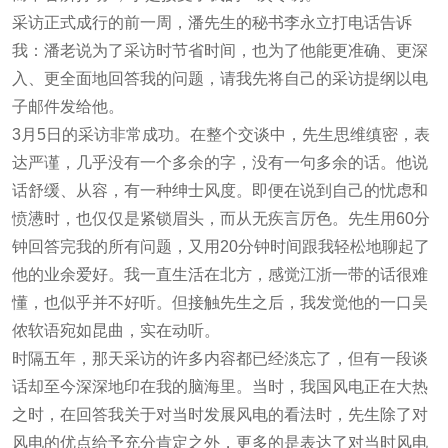
采访正式成行的前一周，潘先生的秘书李永立打电话告诉
我：潘老说为了采访时节省时间，也为了他能更准确、更深
入、更全面地回答我的问题，请我先将自己的采访提纲以电
子邮件发给他。
3月5日的采访非常成功。在整个交谈中，先生思维缜密，表
达严谨，几乎没有一个多余的字，没有一句多余的话。他说
话舒缓、从容，有一种绅士风度。即便在说到自己的忧虑和
愤懑时，也仅仅是紧锁眉头，而从无疾言厉色。先生用60分
钟回答完我的所有问题，又用20分钟时间跟我轻松地聊起了
他的业余爱好。我一直生活在北方，感觉江浙一带的话很难
懂，也似乎并不好听。但接触先生之后，我发觉他的一口吴
侬软语宛如昆曲，实在动听。
时隔五年，那天采访的许多内容都已经淡忘了，但有一段谈
话却至今深深地印在我的脑海里。当时，我国风电正在大热
之时，在回答我关于对当时发展风电的看法时，先生除了对
风电的优点给予充分肯定之外，更多的是表达了对当时风电