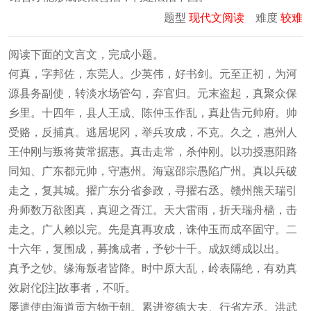
题型
现代文阅读
难度
较难
阅读下面的文言文，完成小题。
何真，字邦佐，东莞人。少英伟，好书剑。元至正初，为河
源县务副使，转淡水场管勾，弃官归。元末盗起，真聚众保
乡里。十四年，县人王成、陈仲玉作乱，真赴告元帅府。帅
受赂，反捕真。逃居坭冈，举兵攻成，不克。久之，惠州人
王仲刚与叛将黄常据惠。真击走常，杀仲刚。以功授惠阳路
同知、广东都元帅，守惠州。海寇邵宗愚陷广州。真以兵破
走之，复其城。擢广东分省参政，寻擢右丞。赣州熊天瑞引
舟师数万欲图真，真迎之胥江。天大雷雨，折天瑞舟樯，击
走之。广人赖以完。先是真再攻成，诛仲玉而成卒固守。二
十六年，复围成，募擒成者，予钞十千。成奴缚成以出。
真予之钞。缘海叛者皆降。时中原大乱，岭表隔绝，有劝真
效尉佗[注]故事者，不听。
屡遣使由海道贡方物于朝。累进资德大夫、行省左丞。洪武