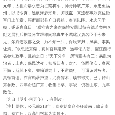
元年，太祖命廖永忠为征南将军，帅舟师取广东。永忠至福
州，以书谕真，遂航海趋潮州。师既至，真遣都事刘克佐诣
军门上印章，籍所部郡县户口兵粮，奉表以降。永忠闻于
朝，赐诏褒真日：“朕惟古之豪杰保境安民以待有德若窦融李
勣之属拥兵据险角立群雄间非真主不屈此汉唐名臣于今未
见。尔真连数郡之众，乃不烦一兵，保境来归，虽窦、李奚
让焉。”永忠抵东莞，真帅官属迎劳，遂奉诏入朝。擢江西行
省参知政事，且谕之日：“天下分争，所谓豪杰有三：易乱为
治者，上也；保民达变，知所归者，次也；负固偷安，身死
不悔，斯其下矣。卿输诚纳土，不逆颜行，可谓识时务者。”
真顿首谢。在官颇著声望，尤喜儒术，读书缀文。已，转山
东参政。四年命还广东，收集旧卒。事竣，仍莅山东。九年
致仕。
（选自《明史·何真传》，有删改）
【注】尉佗，公元前218年，奉秦始皇命令征岭南，略定南
越。秦亡后，汉高祖封其为南越王。