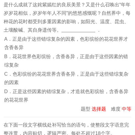
是什么成就了这姹紫嫣红的良辰美景？又是什么召唤出“年年
岁岁花相似，岁岁年年人不同”的悠悠感慨呢？自然界中，每
种花的花时都受到多重因素的影响，如阳光、温度、昆虫、
土壤酸碱、其自身遗传等。
．
A．正是由于这些错综复杂的因素，色彩缤纷的花花世界才
含香各异
B．花花世界色彩缤纷，含香各异，正是由于这些因素的错
综复杂
C．色彩缤纷的花花世界含香各异，正是由于这些错综复杂
的因素
D．正是这些因素的错综复杂，才造就色彩缤纷，含香各异
的花花世界
题型
选择题
难度
中等
在下面一段文字横线处补写恰当的语句，使整段文字语意完
整连贯，内容贴切，逻辑严密。每处不超过18个字。