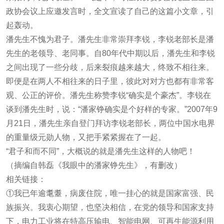
政协会议上应邀发言时，全文宣读了自己的这篇小文章，引
起轰动。
潘先生不愧为君子。潘先生非常崇拜李锐，李锐老部长是潘
先生的老领导、老同事。自80年代中期以后，潘先生和李锐
之间出现了一些分歧，后来裂痕越来越大，终致不相往来。
即便是在两人不相往来的日子里，彼此对对方也都有非常客
观、公正的评价。潘先生称赞李锐“确实是个豪杰”。李锐在
谈到潘先生时，说：“潘家铮确实是个好样的专家。”2007年9
月21日，潘先生亲自登门拜访李锐老部长，两位中国水电界
的重量级元勋人物，又把手紧紧握在了一起。
“君子和而不同”，大概说的就是潘先生这样的人物吧！
（摘编自韩磊《我眼中的潘家铮先生》，有删改）
相关链接：
①我已年逾耄耋，病废住院，唯一挂心的就是国家富强、民
族振兴。我衷心期望，也坚决相信，在党的领导和国家支持
下，电力工业将在特高压输电、智能电网、可再生能源利用