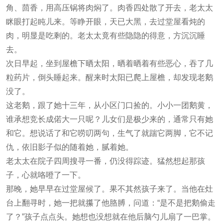
角、茴香，用高压锅将肉焖了。肉香四处散了开去，老太太
眯眼打起盹儿来。等睁开眼，天已大黑，去过堂屋看炖的
肉，明显是吃剩的。老太太竟有些隐隐的得意，方沉沉睡
去。
次日早起，坐到屋檐下晒太阳，晒着晒着有些恶心，吞了几
粒药片，倒头睡起来。醒来时太阳已爬上屋檐，却发现老鹅
没了。
这老鹅，跟了她十三年，从小区门口捡的。小小一团鹅黄，
谁承想竞长成偌大一只呢？儿女们是极少来的，通常只有她
和它。想说话了和它唠叨两句，生气了就踹它两脚，它不记
仇，依旧影子似的随着她，腻着她。
老太太在院子四周搜寻一番，仍没得踪迹。猛然想起那孩
子，心就咯噔了一下。
那晚，她早早在过堂屋候了。果不其然孩子来了。当他在灶
台上翻寻时，她一把就攥了他胳膊，问道：“是不是把鹅偷走
了？”孩子点点头。她想也没想就在他后脑勺儿扇了一巴掌。