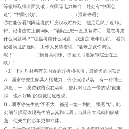
等领域取得全面突破，在国际电力舞台上处处有“中国创
造”、“中国引领”。 （潘家铮语）
②在能俯看到隔流堤的厂房坝段栏杆处，他足足趴了近1刻
钟。记者连忙上前询问：“潘院士您一直没有讲话，是在考虑
什么问题吗？”“哪里考虑什么问题，我这是‘老年痴呆’。”看到
记者满脸的疑问，工作人员笑着说：“潘老是跟你调侃
呢！” （摘自高明昧、徐爱民《潘家铮院士在三
峡》）
（1）下列对材料有关内容的分析和概括，最恰当的两项是
A．潘家铮先生颇具人格魅力，仪态沉稳从容，有一种绅士
风度，一口吴侬软语实在动听，使我对江浙一带的话“很难
懂，也不好听”的感觉彻底改观。
B．潘家铮先生的“字不大，都是一笔一划的，很秀气”，此
处细节描写体现先生的认真和低调，与其伟大成就相映成
趣，使先生的形象更加立体。