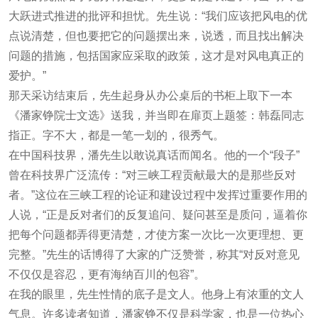
大跃进式推进的批评和担忧。先生说：“我们应该把风电的优
点说清楚，但也要把它的问题摆出来，说透，而且找出解决
问题的措施，包括国家应采取的政策，这才是对风电真正的
爱护。”
那天采访结束后，先生起身从办公桌后的书柜上取下一本
《潘家铮院士文选》送我，并当即在扉页上题签：韩磊同志
指正。字不大，都是一笔一划的，很秀气。
在中国科技界，潘先生以敢说真话而闻名。他的一个“段子”
曾在科技界广泛流传：“对三峡工程贡献最大的是那些反对
者。”这位在三峡工程的论证和建设过程中发挥过重要作用的
人说，“正是反对者们的反复追问、疑问甚至是质问，逼着你
把每个问题都弄得更清楚，才使方案一次比一次更理想、更
完整。”先生的话博得了大家的广泛赞誉，称其“对反对意见
不仅仅是容忍，更有海纳百川的包容”。
在我的眼里，先生性情的底子是文人。他身上有浓重的文人
气息。许多读者知道，潘家铮不仅是科学家，也是一位热心