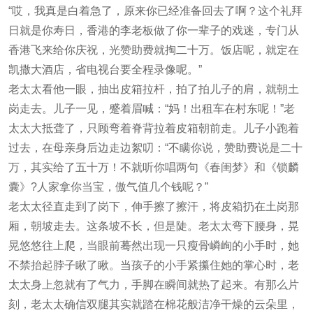
“哎，我真是白着急了，原来你已经准备回去了啊？这个礼拜
日就是你寿日，香港的李老板做了你一辈子的戏迷，专门从
香港飞来给你庆祝，光赞助费就掏二十万。饭店呢，就定在
凯撒大酒店，省电视台要全程录像呢。”
老太太看他一眼，抽出皮箱拉杆，拍了拍儿子的肩，就朝土
岗走去。儿子一见，蹙着眉喊：“妈！出租车在村东呢！”老
太太大抵聋了，只顾弯着脊背拉着皮箱朝前走。儿子小跑着
过去，在母亲身后边走边絮叨：“不瞒你说，赞助费说是二十
万，其实给了五十万！不就听你唱两句《春闺梦》和《锁麟
囊》?人家拿你当宝，傲气值几个钱呢？”
老太太径直走到了岗下，伸手擦了擦汗，将皮箱扔在土岗那
厢，朝坡走去。这条坡不长，但是陡。老太太弯下腰身，晃
晃悠悠往上爬，当眼前蓦然出现一只瘦骨嶙峋的小手时，她
不禁抬起脖子瞅了瞅。当孩子的小手紧攥住她的掌心时，老
太太身上忽就有了气力，手脚在瞬间就热了起来。有那么片
刻，老太太确信双腿其实就踏在棉花般洁净干燥的云朵里，