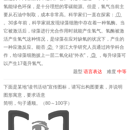
氢能绿色环保，是十分理想的零碳能源。但是，氢气当前主
要从石油中制取，成本非常高。科学家们一直在探索：
①
。30多年前，科学家就发现绿藻细胞中存在着一种氢酶。当
它被激活后，绿藻进行光合作用时就能产生氢气。氢酶被激
活产生氢气这种情况，是绿藻在应对缺氧的状况下，产生的
一种应激反应。能否
②
？浙江大学研究人员通过跨学科合
作，给绿藻细胞披上一层二氧化硅“外衣”，
③
，每升绿藻可
以产生17毫升氢气。
题型
语言表达
难度
中等
下面是某地“读书活动”宣传图标，请写出构图要素，并说明
图形寓意，要求语意
简明，句子通顺。（80～100字）