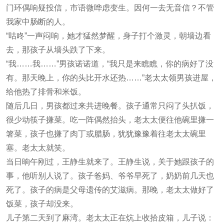
门环偶响疑投信，市语微哗虑变生。因何一去无音信？不管
我家中肠断的人。
“咕咚”一声闷响，她才猛然梦醒，身子打个激灵，朝墙边看
去，那孩子从墙头跌了下来。
“我……我……”男孩诺诺道，“我只是来瞧瞧，你的病好了没
有。那天晚上，你的头比开水还热……”老太太领男孩进屋，
给他热了排骨和米饭。
随后几日，男孩都过来共进晚餐。孩子通常只闷了头扒饭，
很少动筷子搛菜。吃一阵偶然抬头，老太太便往他碗里搛一
箸菜，孩子也搛了肉丁或腊肠，犹犹豫豫着往老太太碗里
塞。老太太就笑。
当日晌午刚过，王静生就来了。王静生说，关于她跟孩子的
事，他听别人说了。孩子爸妈、爷爷早死了，奶奶前几天也
死了。孩子的病是父母遗传的艾滋病。那晚，老太太做好了
饭菜，孩子却没来。
儿子第二天到了麻湾。老太太正在炕上收拾皮箱，儿子说：