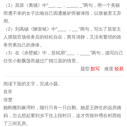
（1）屈原《离骚》中“__
__，___
_”两句，用一个美丽
而遭不幸的女子比喻自己因遭嫉妒而被谗毁，以致被君王弃
用。
（2）刘禹锡《陋室铭》中“
，
”两句，写出了居室主
人摆脱官场俗务后的轻松自在，两耳清静，又没有繁琐的政
务劳累自己的身体。
（3）在《赤壁赋》中，苏轼用“
，____”两句，描写白己
任凭小船飘荡而越过广阔江面的情景。
题型
默写
难度
较易
阅读下面的文字，完成小题。
良宵
张楚
她刚搬到麻湾时，随行只有一只白鹅。她是王静生的远房姨
妈，怎么想起要到乡下住上段时日，这才劳烦外甥在村西租
了三间瓦房。