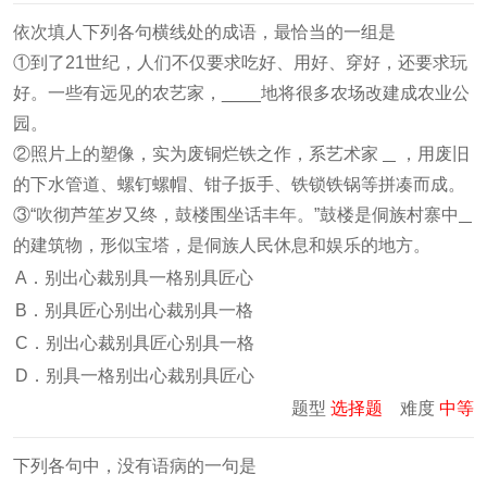
依次填人下列各句横线处的成语，最恰当的一组是
①到了21世纪，人们不仅要求吃好、用好、穿好，还要求玩
好。一些有远见的农艺家，____地将很多农场改建成农业公
园。
②照片上的塑像，实为废铜烂铁之作，系艺术家
，用废旧
的下水管道、螺钉螺帽、钳子扳手、铁锁铁锅等拼凑而成。
③“吹彻芦笙岁又终，鼓楼围坐话丰年。”鼓楼是侗族村寨中
的建筑物，形似宝塔，是侗族人民休息和娱乐的地方。
A．别出心裁别具一格别具匠心
B．别具匠心别出心裁别具一格
C．别出心裁别具匠心别具一格
D．别具一格别出心裁别具匠心
题型
选择题
难度
中等
下列各句中，没有语病的一句是