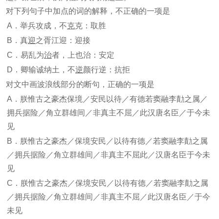
对下列句子中加点的词的解释，不正确的一项是
A．举兵攻成，不
克
克：取胜
B．真
迎
之胥江迎：迎接
C．易乱为
治
者，上也治：安定
D．卿输诚纳土，不
逆
颜行逆：抗拒
对文中画波浪线部分的断句，正确的一项是
A．朕惟古之豪杰保境／安民以待／有德若窦融李勣之属／
拥兵据险／角立群雄间／非真主不屈／此汉唐名臣／于今未
见
B．朕惟古之豪杰／保境安民／以待有德／若窦融李勣之属
／拥兵据险／角立群雄间／非真主不屈此／汉唐名臣于今未
见
C．朕惟古之豪杰／保境安民／以待有德／若窦融李勣之属
／拥兵据险／角立群雄间／非真主不屈／此汉唐名臣／于今
未见