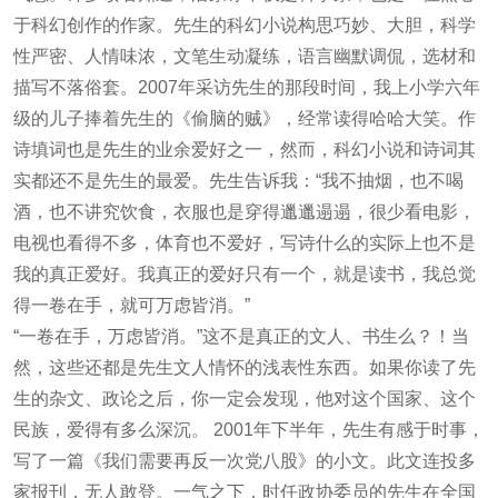
于科幻创作的作家。先生的科幻小说构思巧妙、大胆，科学
性严密、人情味浓，文笔生动凝练，语言幽默调侃，选材和
描写不落俗套。2007年采访先生的那段时间，我上小学六年
级的儿子捧着先生的《偷脑的贼》，经常读得哈哈大笑。作
诗填词也是先生的业余爱好之一，然而，科幻小说和诗词其
实都还不是先生的最爱。先生告诉我：“我不抽烟，也不喝
酒，也不讲究饮食，衣服也是穿得邋邋遢遢，很少看电影，
电视也看得不多，体育也不爱好，写诗什么的实际上也不是
我的真正爱好。我真正的爱好只有一个，就是读书，我总觉
得一卷在手，就可万虑皆消。”
“一卷在手，万虑皆消。”这不是真正的文人、书生么？！当
然，这些还都是先生文人情怀的浅表性东西。如果你读了先
生的杂文、政论之后，你一定会发现，他对这个国家、这个
民族，爱得有多么深沉。 2001年下半年，先生有感于时事，
写了一篇《我们需要再反一次党八股》的小文。此文连投多
家报刊，无人敢登。一气之下，时任政协委员的先生在全国