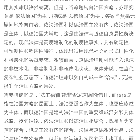
用其实难以决然剥离。但是，当命题转向治国方略，亦即究
竟是“依法治国”为主，抑或是“以德治国”为要，答案当然毫无
疑问地指向前者。依法治国和以德治国主次有序，依法治国
是主体，以德治国为辅助，这是由法律与道德自身属性所决
定的。现代法律是高度建制化的制度性事实，具有确定性、
可预测性和程序性特征，体现出适应现代社会的形式理性化
和科层化的实践要求。相较而言，道德治理则可能陷入混沌
的非技术化、非建制化和非程序化状态。总体来说，在当代
复杂社会形态下，道德治理难以独自构成一种“治式”，无法
提升至治国方略的层次。
需要强调的是，“法主德辅”绝非否定道德的作用，而仅仅是
指在治国方略的层面上，法治更适合作为主体，也更应该成
为主体，而以德治国是建构法治中国的重要组成部分和具体
战略。换句话说，依法治国和以德治国相结合，既是互为支
撑的结合，也是主次有序的结合。法律与道德相对分离，法
治与德治主次有序，但我们的认识和实践并不止步于此，而