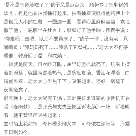
“是不是把鹅给吃了？”孩子又是点点头。顺势拎了把刷锅的
炊具，捋起他衣袖就抽打起来。抽着抽着便瞧得他胳膊上全
是银元大小的红斑，一圈连一圈，看得心里麻麻幽幽，索性
撒了他，一屁股坐在灶台上，默默盯了他半晌，摆摆手说：
“你走吧，走吧。以后不要再来了。”孩子一愣，没有动，只
嘟囔道：“我奶奶死了……我杀了它祭祀……”老太太不再搭
理他，转身回了屋，和衣躺下。
一躺就是两天。再次睁开眼，屋里灯怎么就亮了。炕沿上摆
着副碗筷，碗里尚冒着热气，是碗疙瘩汤。香油花浮着，白
鸡蛋卧着。老太太心里热了下，吸溜起来。还好，病隔了一
夜就痊愈了。
那天晚上，老太太喝完了汤．耳畔便传来谁家的收音机正在
唱《春闺梦》，是张氏与丈夫王恢互诉衷肠那一场。听着听
着，她不禁轻声唱将起来：
去时陌上花如锦，今日楼头柳又青！可怜侬在深闺等，海棠
开日到如今。