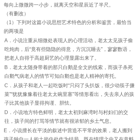
每向上微微跨一小步，就离天空和星辰近了半尺。
（有删改）
（1）下列对这篇小说思想艺术特色的分析和鉴赏，最恰当
的两项是
A．小说注重从细微处表现人的心理活动，老太太见孩子偷
吃炖肉，后“竟有些隐隐的得意，方沉沉睡去”，寥寥数语，
把老人自得于高超厨艺的心理显露出来了。
B．老太太随身带着的那只白鹅是全文的线索，而孩子杀死
白鹅气病老人的情节可知白鹅也是老人精神的寄托。
C．从孩子和老人一起吃饭时“只闷了头扒饭，很少动筷子搛
菜”“犹犹豫豫着往老太太碗里塞”等情形看出，失去亲人的孩
子比其他孩子显得拘谨、胆怯。
D．小说地方特色鲜明，老太太初到麻湾时与村妇们的交
往，孩子间的打骂等情节就有很浓郁的乡土气息。
E．小说擅长在平淡的叙述中营造不平常的效果，老人搬到
孩子独自一人的土岗住处作为结局，既在情理之中又在意料