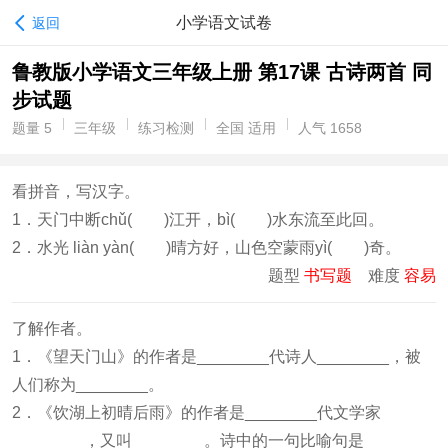
小学语文试卷
返回
鲁教版小学语文三年级上册 第17课 古诗两首 同
步试题
题量 5
三年级
练习检测
全国 适用
人气 1658
看拼音，写汉字。
1．天门中断chǔ( )江开，bì( )水东流至此回。
2．水光 liàn yàn( )晴方好，山色空蒙雨yì( )奇。
题型
书写题
难度
容易
了解作者。
1．《望天门山》的作者是________代诗人________，被
人们称为________。
2．《饮湖上初晴后雨》的作者是________代文学家
________，又叫________。诗中的一句比喻句是