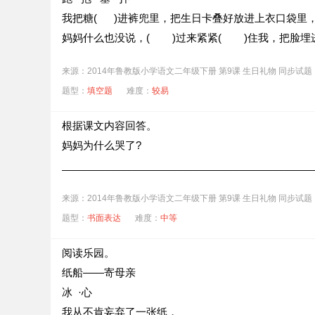
我把糖( )进裤兜里，把生日卡叠好放进上衣口袋里，
妈妈什么也没说，( )过来紧紧( )住我，把脸埋
来源：2014年鲁教版小学语文二年级下册 第9课 生日礼物 同步试题
题型：
填空题
难度：
较易
根据课文内容回答。
妈妈为什么哭了?
_____________________________________________
来源：2014年鲁教版小学语文二年级下册 第9课 生日礼物 同步试题
题型：
书面表达
难度：
中等
阅读乐园。
纸船——寄母亲
冰 ·心
我从不肯妄弃了一张纸，