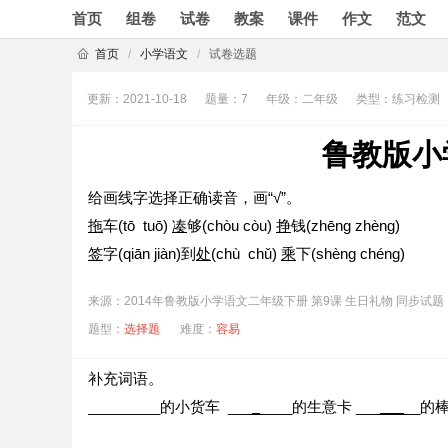
首页
组卷
试卷
教案
课件
作文
范文
首页
/
小学语文
/
试卷选题
更新：2021-10-18
题量：7
年级：二年级
类型：练习检测
鲁教版小
给画线字选择正确读音，画“√”。
拖
车(tō tuō)
凑
够(chòu còu)
挣
钱(zhēng zhèng)
签
字(qiān jiàn)到
处
(chù chǔ)
乘
下(shèng chéng)
来源：2014年鲁教版小学语文二年级下册 第9课 生日礼物 同步试题
题型：
选择题
难度：
容易
补充词语。
_________的小货车 ___
_
____的生意卡 ___
___
__的棒