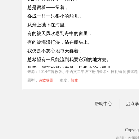
总是留着——留着，
叠成一只一只很小的船儿，
从舟上抛下在海里。
有的被天风吹卷到舟中的窗里，
有的被海浪打湿，沾在船头上。
我仍是不灰心地每天叠着，
总希望有一只能流到我要它到的地方去。
母亲，倘若你梦中看见一只很小的白船儿，
来源：2014年鲁教版小学语文二年级下册 第9课 生日礼物 同步试题
不要惊讶它无端入梦。
题型：
诗歌鉴赏
难度：
较难
这是你至爱的女儿含着泪叠的，
万水千山，求它载着她的爱和悲哀归来。
1．先写出下列多音字的读音，再组词。
帮助中心
启点学
载______( ) 卷______( )
______( ) ______( )
2．从文中找出下列词语的近义词。
Copyri
如果——( ) 惊奇——( )
声明：本网