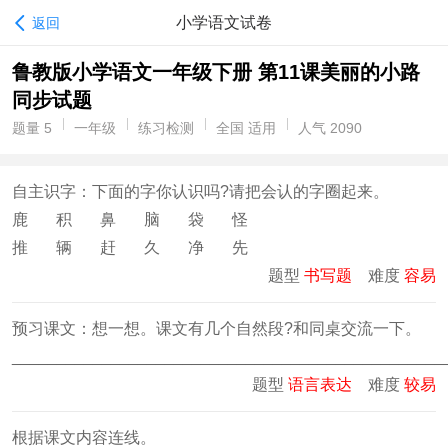
小学语文试卷
返回
鲁教版小学语文一年级下册 第11课美丽的小路
同步试题
题量 5
一年级
练习检测
全国 适用
人气 2090
自主识字：下面的字你认识吗?请把会认的字圈起来。
鹿 积 鼻 脑 袋 怪
推 辆 赶 久 净 先
题型
书写题
难度
容易
预习课文：想一想。课文有几个自然段?和同桌交流一下。
________________________________________________
题型
语言表达
难度
较易
根据课文内容连线。