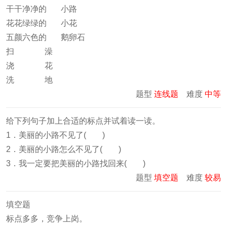
干干净净的 小路
花花绿绿的 小花
五颜六色的 鹅卵石
扫 澡
浇 花
洗 地
题型
连线题
难度
中等
给下列句子加上合适的标点并试着读一读。
1．美丽的小路不见了( )
2．美丽的小路怎么不见了( )
3．我一定要把美丽的小路找回来( )
题型
填空题
难度
较易
填空题
标点多多，竞争上岗。