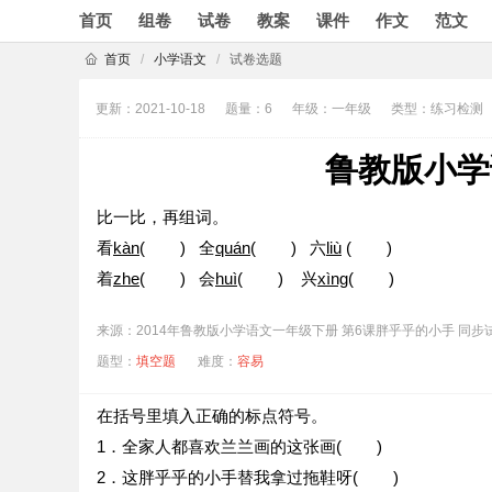
首页
组卷
试卷
教案
课件
作文
范文
首页
/
小学语文
/
试卷选题
更新：2021-10-18
题量：6
年级：一年级
类型：练习检测
鲁教版小学
比一比，再组词。
看
kàn
( ) 全
quán
( ) 六
liù
( )
着
zhe
( ) 会
huì
( ) 兴
xìng
( )
来源：2014年鲁教版小学语文一年级下册 第6课胖乎乎的小手 同步
题型：
填空题
难度：
容易
在括号里填入正确的标点符号。
1．全家人都喜欢兰兰画的这张画( )
2．这胖乎乎的小手替我拿过拖鞋呀( )