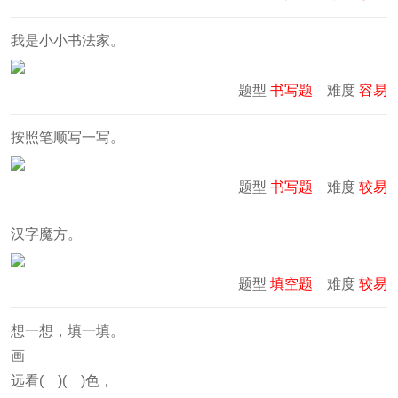
我是小小书法家。
题型
书写题
难度
容易
按照笔顺写一写。
题型
书写题
难度
较易
汉字魔方。
题型
填空题
难度
较易
想一想，填一填。
画
远看( )( )色，