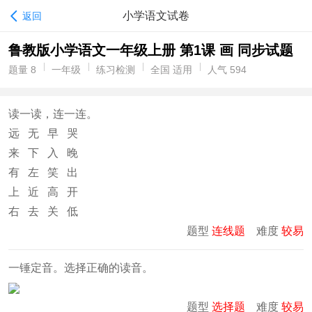
小学语文试卷
返回
鲁教版小学语文一年级上册 第1课 画 同步试题
题量 8
一年级
练习检测
全国 适用
人气 594
读一读，连一连。
远 无 早 哭
来 下 入 晚
有 左 笑 出
上 近 高 开
右 去 关 低
题型
连线题
难度
较易
一锤定音。选择正确的读音。
题型
选择题
难度
较易