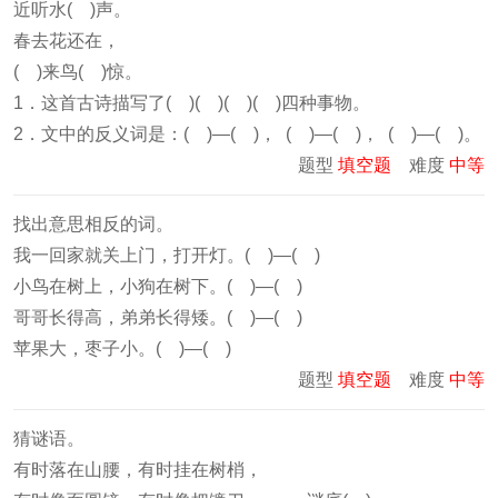
近听水( )声。
春去花还在，
( )来鸟( )惊。
1．这首古诗描写了( )( )( )( )四种事物。
2．文中的反义词是：( )—( )， ( )—( )， ( )—( )。
题型
填空题
难度
中等
找出意思相反的词。
我一回家就关上门，打开灯。( )—( )
小鸟在树上，小狗在树下。( )—( )
哥哥长得高，弟弟长得矮。( )—( )
苹果大，枣子小。( )—( )
题型
填空题
难度
中等
猜谜语。
有时落在山腰，有时挂在树梢，